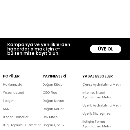
Kampanya ve yeniliklerden
ÜYE OL
haberdar olmak için e-
bültenimize kayıt olun.
POPÜLER
YAYINEVLERİ
YASAL BELGELER
Hakkımızda
Doğan Kitap
Çerez Aydınlatma Metni
Yazar Listesi
CEO Plus
İnternet Sitesi
Aydınlatma Metni
İletişim
Doğan Novus
Üyelik Aydınlatma Metni
SSS
Doğan SoLibri
Üyelik Sözleşmesi
Bizden Haberler
Dex Kitap
İletişim Formu
Bilgi Toplumu Hizmetleri
Doğan Çocuk
Aydınlatma Metni