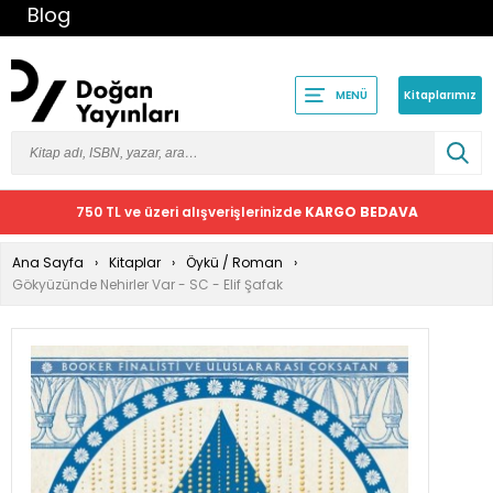
Blog
Kitaplarımız
MENÜ
750 TL ve üzeri alışverişlerinizde
KARGO BEDAVA
Ana Sayfa
Kitaplar
Öykü / Roman
Gökyüzünde Nehirler Var - SC - Elif Şafak