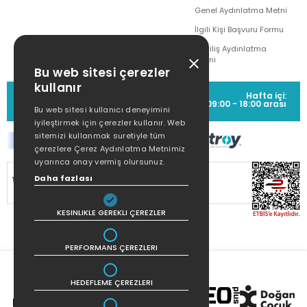
Genel Aydınlatma Metni
İlgili Kişi Başvuru Formu
Çekiliş Aydınlatma
Metni
Bu web sitesi çerezler
kullanır
MÜŞTERİ HİZMETLERİ
Hafta içi:
(0212) 373 77 00
09:00 - 18:00 arası
Bu web sitesi kullanıcı deneyimini
iyileştirmek için çerezler kullanır. Web
sitemizi kullanmak suretiyle tüm
çerezlere Çerez Aydınlatma Metnimiz
uyarınca onay vermiş olursunuz.
SİTEMİZ
256Bit SSL SERTİFİKASI
İLE
Daha fazlası
KORUNMAKTADIR.
KESINLIKLE GEREKLI ÇEREZLER
PERFORMANS ÇEREZLERI
HEDEFLEME ÇEREZLERI