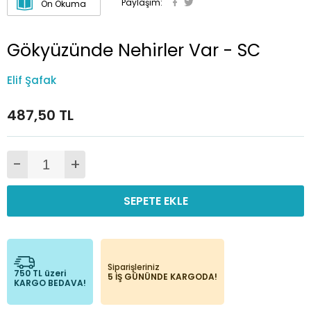
Paylaşım:
Ön Okuma
Gökyüzünde Nehirler Var - SC
Elif Şafak
487,50 TL
-
+
SEPETE EKLE
Siparişleriniz
750 TL üzeri
5 İŞ GÜNÜNDE KARGODA!
KARGO BEDAVA!