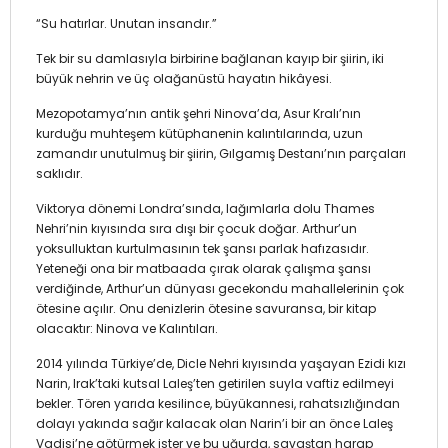
“Su hatırlar. Unutan insandır.”
Tek bir su damlasıyla birbirine bağlanan kayıp bir şiirin, iki
büyük nehrin ve üç olağanüstü hayatın hikâyesi.
Mezopotamya’nın antik şehri Ninova’da, Asur Kralı’nın
kurduğu muhteşem kütüphanenin kalıntılarında, uzun
zamandır unutulmuş bir şiirin, Gılgamış Destanı’nın parçaları
saklıdır.
Viktorya dönemi Londra’sında, lağımlarla dolu Thames
Nehri’nin kıyısında sıra dışı bir çocuk doğar. Arthur’un
yoksulluktan kurtulmasının tek şansı parlak hafızasıdır.
Yeteneği ona bir matbaada çırak olarak çalışma şansı
verdiğinde, Arthur’un dünyası gecekondu mahallelerinin çok
ötesine açılır. Onu denizlerin ötesine savuransa, bir kitap
olacaktır: Ninova ve Kalıntıları.
2014 yılında Türkiye’de, Dicle Nehri kıyısında yaşayan Ezidi kızı
Narin, Irak’taki kutsal Laleş’ten getirilen suyla vaftiz edilmeyi
bekler. Tören yarıda kesilince, büyükannesi, rahatsızlığından
dolayı yakında sağır kalacak olan Narin’i bir an önce Laleş
Vadisi’ne götürmek ister ve bu uğurda, savaştan harap