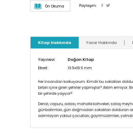
Paylaşım:
Ön Okuma
Kitap Hakkında
Yazar Hakkında
Yayınevi:
Doğan Kitap
Ebat:
13.5x19.5 mm
Her insandan korkuyorum. Kimdir bu sokakları doldu
birbiri içine giren şehirler yapmışlar? Aklım ermiyor
bir şehirde yaşıyor?
Denizi, vapuru, adası, mahalle kahveleri, salaş meyha
günbatımları, gün doğmadan sokakları dolduran amele
adımlayan yoksul çocukları, gayrimüslimleri, yalnızlığ