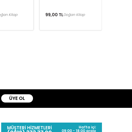
99,00 TL
ğan Kitap
Doğan Kitap
ÜYE OL
MÜŞTERİ HİZMETLERİ
Hafta içi:
09:00 - 18:00 arası