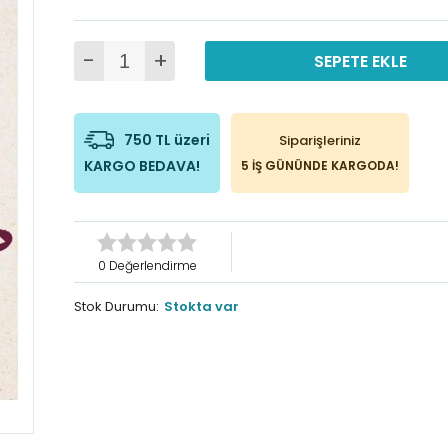
-
+
SEPETE EKLE
750 TL üzeri
Siparişleriniz
KARGO BEDAVA!
5 İŞ GÜNÜNDE KARGODA!
0 Değerlendirme
Stok Durumu:
Stokta var