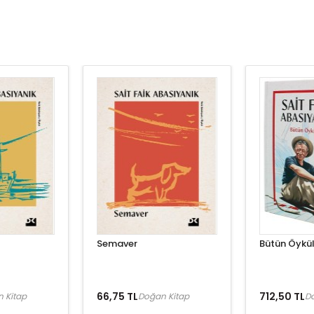
Semaver
Bütün Öykül
66,75 TL
712,50 TL
 Kitap
Doğan Kitap
D