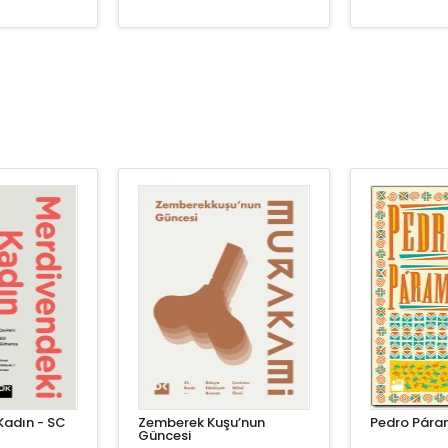
Kadın - SC
Zemberek Kuşu’nun
Pedro Pára
Güncesi