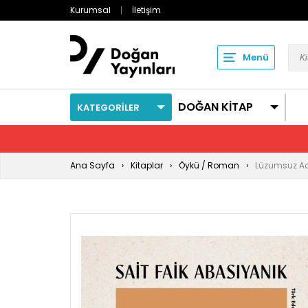
Kurumsal
İletişim
Menü
DOĞAN KİTAP
KATEGORİLER
Ana Sayfa
Kitaplar
Öykü / Roman
Lüzumsuz Ad