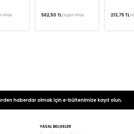
562,50 TL
213,75 TL
n Kitap
Doğan Kitap
Do
rden haberdar olmak için e-bültenimize kayıt olun.
YASAL BELGELER