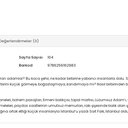
Değerlendirmeler (0)
Sayfa Sayısı:
104
Barkod:
9786256162983
ran adamlar? Bu koca şehir, ne kadar birbirine yabancı insanlarla dolu.
. Birbirini küçük görmeye, boğazlaşmaya, kandırmaya mı? Nasıl birbirinden 
neleri, bohem pasajları, Ermeni balıkçısı, topal martısı, Lüzumsuz Adam’ı, 
leri, paydos saatlerinin umutsuz memurları, rakı şişesinde balık olan şa
ına ortak ettiği küçük insanlarıyla İstanbul’u yazdı Sait Faik, İstanbul oldu