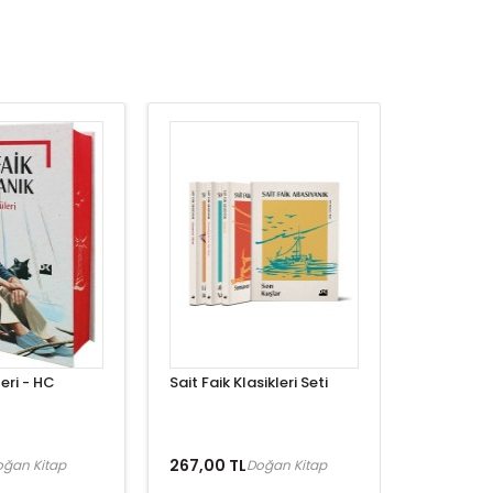
eri - HC
Sait Faik Klasikleri Seti
267,00 TL
oğan Kitap
Doğan Kitap