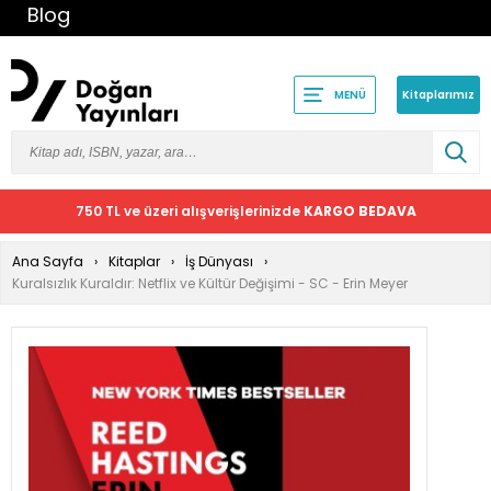
Blog
Kitaplarımız
MENÜ
750 TL ve üzeri alışverişlerinizde
KARGO BEDAVA
Ana Sayfa
Kitaplar
İş Dünyası
Kuralsızlık Kuraldır: Netflix ve Kültür Değişimi - SC - Erin Meyer