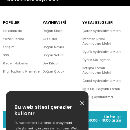
POPÜLER
YAYINEVLERİ
YASAL BELGELER
Hakkımızda
Doğan Kitap
Çerez Aydınlatma Metni
Yazar Listesi
CEO Plus
İnternet Sitesi
Aydınlatma Metni
İletişim
Doğan Novus
Üyelik Aydınlatma Metni
SSS
Doğan SoLibri
Üyelik Sözleşmesi
Bizden Haberler
Dex Kitap
İletişim Formu
Bilgi Toplumu Hizmetleri
Doğan Çocuk
Aydınlatma Metni
Genel Aydınlatma Metni
İlgili Kişi Başvuru Formu
Çekiliş Aydınlatma
Metni
Bu web sitesi çerezler
kullanır
MÜŞTERİ HİZMETLERİ
Hafta içi:
(0212) 373 77 00
09:00 - 18:00 arası
Bu web sitesi kullanıcı deneyimini
iyileştirmek için çerezler kullanır. Web