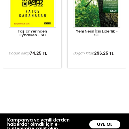
Taşlar Yerinden
Yeni Nesil İçin Liderlik -
Oynarken - SC
SC
74,25 TL
296,25 TL
Doğan Kitap
Doğan Kitap
Kampanya ve yeniliklerden
ÜYE OL
haberdar olmak için e-
bültenimize kayıt olun.