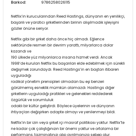
Barkod:
9786258026115
Netflix’in kurucularından Reed Hastings, dünyanın en yenilikçi,
başarılı ve yaratıcı şirketlerinden birinin alışılmadık işleyişini
gözler önüne seriyor.
Netflix gibi bir şirket daha önce hiç olmadı. Eğlence
sektöründe resmen bir devrim yarattı, milyarlarca dolar
kazandı ve
190 ülkede yüz milyonlarca insana hizmet verdi. Ancak
1998’de kurulan Netflix bu başarıları elde edebilmek için sürekli
değişmek zorundaydı. Reed Hastings’in en baştan itibaren
uyguladığı
radikal yönetim prensipleri olmadan bu eşi benzeri
görülmemiş esneklik mümkün olamazdı. Hastings diğer
şirketlerin uyguladığı pratikleri ve gelenekleri reddederek
özgürlük ve sorumluluk
odaklı bir kültür geliştirdi. Böylece üyelerinin ve dünyanın
ihtiyaçları değişirken adapte olmayı ve yenilenmeyi bildi.
Netflix’in bir izin veya şirket içi masraf politikası yoktur. Netflix’te
ne kadar çok çalıştığınızın bir önemi yoktur ve ortalama bir
performans, tazminatınızı alıp ayrılmanıza sebep olur.