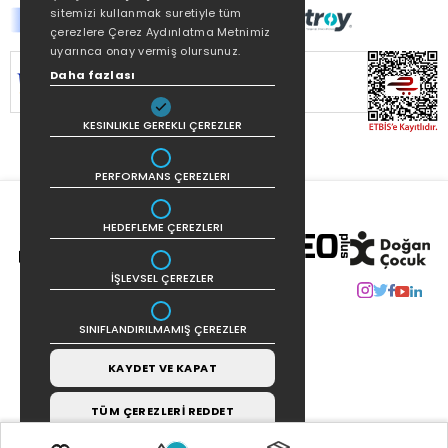
sitemizi kullanmak suretiyle tüm
çerezlere Çerez Aydınlatma Metnimiz
uyarınca onay vermiş olursunuz.
SİTEMİZ
256Bit SSL SERTİFİKASI
İLE
Daha fazlası
KORUNMAKTADIR.
KESINLIKLE GEREKLI ÇEREZLER
PERFORMANS ÇEREZLERI
HEDEFLEME ÇEREZLERI
İŞLEVSEL ÇEREZLER
SINIFLANDIRILMAMIŞ ÇEREZLER
KAYDET VE KAPAT
TÜM ÇEREZLERİ REDDET