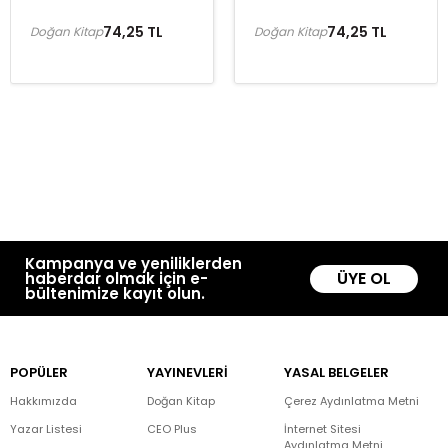
74,25 TL
74,25 TL
Doğan Kitap
Doğan Kitap
Kampanya ve yeniliklerden
ÜYE OL
haberdar olmak için e-
bültenimize kayıt olun.
POPÜLER
YAYINEVLERİ
YASAL BELGELER
Hakkımızda
Doğan Kitap
Çerez Aydınlatma Metni
Yazar Listesi
CEO Plus
İnternet Sitesi
Aydınlatma Metni