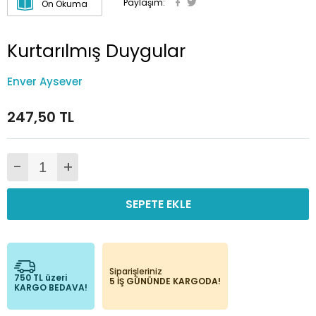
Paylaşım:
Ön Okuma
Kurtarılmış Duygular
Enver Aysever
247,50 TL
-
+
SEPETE EKLE
Siparişleriniz
750 TL üzeri
5 İŞ GÜNÜNDE KARGODA!
KARGO BEDAVA!