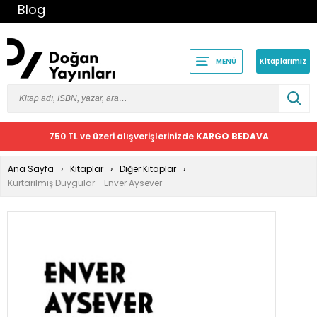
Blog
Kitaplarımız
MENÜ
750 TL ve üzeri alışverişlerinizde
KARGO BEDAVA
Ana Sayfa
Kitaplar
Diğer Kitaplar
Kurtarılmış Duygular - Enver Aysever