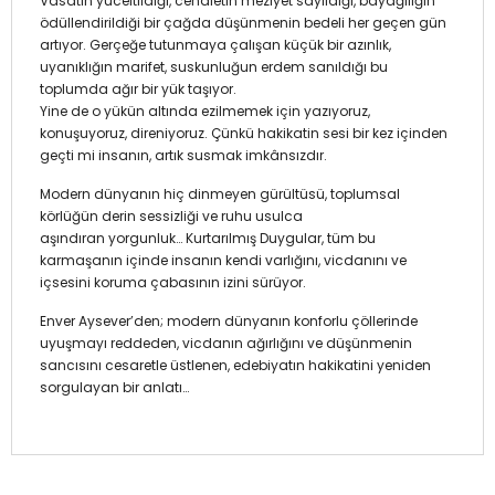
Vasatın yüceltildiği, cehaletin meziyet sayıldığı, bayağılığın
ödüllendirildiği bir çağda düşünmenin bedeli her geçen gün
artıyor. Gerçeğe tutunmaya çalışan küçük bir azınlık,
uyanıklığın marifet, suskunluğun erdem sanıldığı bu
toplumda ağır bir yük taşıyor.
Yine de o yükün altında ezilmemek için yazıyoruz,
konuşuyoruz, direniyoruz. Çünkü hakikatin sesi bir kez içinden
geçti mi insanın, artık susmak imkânsızdır.
Modern dünyanın hiç dinmeyen gürültüsü, toplumsal
körlüğün derin sessizliği ve ruhu usulca
aşındıran yorgunluk… Kurtarılmış Duygular, tüm bu
karmaşanın içinde insanın kendi varlığını, vicdanını ve
içsesini koruma çabasının izini sürüyor.
Enver Aysever’den; modern dünyanın konforlu çöllerinde
uyuşmayı reddeden, vicdanın ağırlığını ve düşünmenin
sancısını cesaretle üstlenen, edebiyatın hakikatini yeniden
sorgulayan bir anlatı…