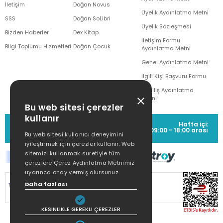
İletişim
Doğan Novus
Üyelik Aydınlatma Metni
SSS
Doğan SoLibri
Üyelik Sözleşmesi
Bizden Haberler
Dex Kitap
İletişim Formu
Bilgi Toplumu Hizmetleri
Doğan Çocuk
Aydınlatma Metni
Genel Aydınlatma Metni
İlgili Kişi Başvuru Formu
Çekiliş Aydınlatma
Metni
Bu web sitesi çerezler
kullanır
MÜŞTERİ HİZMETLERİ
Hafta içi:
(0212) 373 77 00
09:00 - 18:00 arası
Bu web sitesi kullanıcı deneyimini
iyileştirmek için çerezler kullanır. Web
sitemizi kullanmak suretiyle tüm
çerezlere Çerez Aydınlatma Metnimiz
uyarınca onay vermiş olursunuz.
SİTEMİZ
256Bit SSL SERTİFİKASI
İLE
Daha fazlası
KORUNMAKTADIR.
KESINLIKLE GEREKLI ÇEREZLER