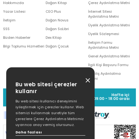
Hakkımızda
Doğan Kitap
Çerez Aydınlatma Metni
Yazar Listesi
CEO Plus
İnternet Sitesi
Aydınlatma Metni
İletişim
Doğan Novus
Üyelik Aydınlatma Metni
SSS
Doğan SoLibri
Üyelik Sözleşmesi
Bizden Haberler
Dex Kitap
İletişim Formu
Bilgi Toplumu Hizmetleri
Doğan Çocuk
Aydınlatma Metni
Genel Aydınlatma Metni
İlgili Kişi Başvuru Formu
Çekiliş Aydınlatma
Metni
Bu web sitesi çerezler
kullanır
MÜŞTERİ HİZMETLERİ
Hafta içi:
(0212) 373 77 00
09:00 - 18:00 arası
Bu web sitesi kullanıcı deneyimini
iyileştirmek için çerezler kullanır. Web
sitemizi kullanmak suretiyle tüm
çerezlere Çerez Aydınlatma Metnimiz
uyarınca onay vermiş olursunuz.
SİTEMİZ
256Bit SSL SERTİFİKASI
İLE
Daha fazlası
KORUNMAKTADIR.