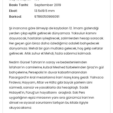
Baskı Tarihi:
September 2019
Ebat:
13.5x19.5 mm
Barkod:
9786050966091
Şii inancına göre ölmeyip de kaybolan 12. İmam gizlendiği
yerden çıkıp eşitlik getirecek dünyamıza. Yoksulun karnını
doyuracak, hastaları iyileştirecek, zalimlerden hesap soracak.
Her geçen gün biraz daha özlediğimiz adaleti bahşedecek
dünyamıza. Mehdi bir gün mutlaka gelecek, hoş gelip sefalar
getirecek. Artık zuhur et Mehdi, fazla sabrımız kalmadı.
Nedim Gürsel Tahran’ın saray ve bedestenlerinden
İsfahan’ın camilerine, kutsal Meshed türbelerinden Şiraz’ın gül
bahçelerine, Persepolis’in duvar kabartmalarından
Pasargard’ın kral mezarlarına İran’ı karış karış gezdi. Yalnızca
Firdevsi, Hayyam, Attar ve Hâfız gibi büyük şairlerin izini
sürmedi, sansür ve yasaklarla da hesaplaştı. Sadık
Hidayet’in, Füruğ’un hayatlarını araştırdı. Eski Pers
uygarlığının eşsiz mirasının yanı sıra günümüz İran’ının
dinsel ve siyasal sorunlarını tartışan bu kitabı ilgiyle
okuyacaksınız.