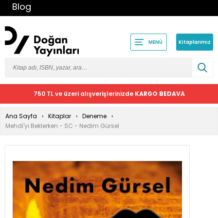
Blog
Kitaplarımız
MENÜ
750 TL ve üzeri alışverişlerinizde
KARGO BEDAVA
Ana Sayfa
Kitaplar
Deneme
Mehdi'yi Beklerken - SC - Nedim Gürsel