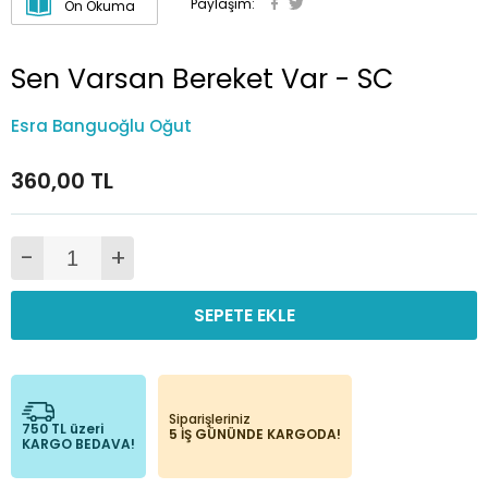
Paylaşım:
Ön Okuma
Sen Varsan Bereket Var - SC
Esra Banguoğlu Oğut
360,00 TL
-
+
SEPETE EKLE
Siparişleriniz
750 TL üzeri
5 İŞ GÜNÜNDE KARGODA!
KARGO BEDAVA!