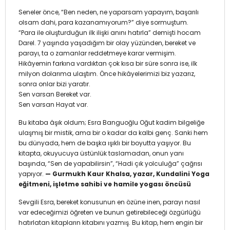
Seneler önce, “Ben neden, ne yaparsam yapayım, başarılı
olsam dahi, para kazanamıyorum?” diye sormuştum.
“Para ile oluşturduğun ilk ilişki anını hatırla” demişti hocam
Darel. 7 yaşında yaşadığım bir olay yüzünden, bereket ve
parayı, ta o zamanlar reddetmeye karar vermişim.
Hikâyemin farkına vardıktan çok kısa bir süre sonra ise, ilk
milyon dolarıma ulaştım. Önce hikâyelerimizi biz yazarız,
sonra onlar bizi yaratır.
Sen varsan Bereket var.
Sen varsan Hayat var.
Bu kitaba âşık oldum; Esra Banguoğlu Oğut kadim bilgeliğe
ulaşmış bir mistik, ama bir o kadar da kalbi genç. Sanki hem
bu dünyada, hem de başka ışıklı bir boyutta yaşıyor. Bu
kitapta, okuyucuya üstünlük taslamadan, onun yanı
başında, “Sen de yapabilirsin”, “Hadi çık yolculuğa” çağrısı
yapıyor.
— Gurmukh Kaur Khalsa, yazar, Kundalini Yoga
eğitmeni, işletme sahibi ve hamile yogası öncüsü
Sevgili Esra, bereket konusunun en özüne inen, parayı nasıl
var edeceğimizi öğreten ve bunun getirebileceği özgürlüğü
hatırlatan kitapların kitabını yazmış. Bu kitap, hem engin bir