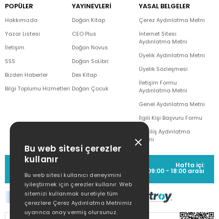
POPÜLER
YAYINEVLERİ
YASAL BELGELER
Hakkımızda
Doğan Kitap
Çerez Aydınlatma Metni
Yazar Listesi
CEO Plus
İnternet Sitesi
Aydınlatma Metni
İletişim
Doğan Novus
Üyelik Aydınlatma Metni
SSS
Doğan SoLibri
Üyelik Sözleşmesi
Bizden Haberler
Dex Kitap
İletişim Formu
Bilgi Toplumu Hizmetleri
Doğan Çocuk
Aydınlatma Metni
Genel Aydınlatma Metni
İlgili Kişi Başvuru Formu
Çekiliş Aydınlatma
Metni
Bu web sitesi çerezler
kullanır
MÜŞTERİ HİZMETLERİ
Hafta içi:
(0212) 373 77 00
09:00 - 18:00 arası
Bu web sitesi kullanıcı deneyimini
iyileştirmek için çerezler kullanır. Web
sitemizi kullanmak suretiyle tüm
çerezlere Çerez Aydınlatma Metnimiz
uyarınca onay vermiş olursunuz.