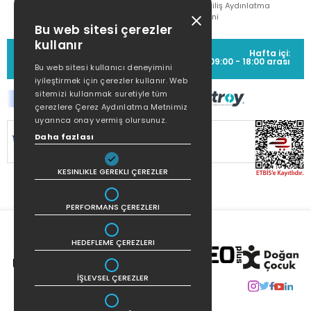
Çekiliş Aydınlatma
Metni
Bu web sitesi çerezler
kullanır
MÜŞTERİ HİZMETLERİ
Hafta içi:
(0212) 373 77 00
09:00 - 18:00 arası
Bu web sitesi kullanıcı deneyimini
iyileştirmek için çerezler kullanır. Web
sitemizi kullanmak suretiyle tüm
çerezlere Çerez Aydınlatma Metnimiz
uyarınca onay vermiş olursunuz.
SİTEMİZ
256Bit SSL SERTİFİKASI
İLE
Daha fazlası
KORUNMAKTADIR.
KESINLIKLE GEREKLI ÇEREZLER
PERFORMANS ÇEREZLERI
HEDEFLEME ÇEREZLERI
İŞLEVSEL ÇEREZLER