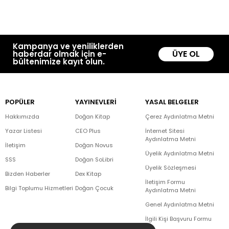
Kampanya ve yeniliklerden
ÜYE OL
haberdar olmak için e-
bültenimize kayıt olun.
POPÜLER
YAYINEVLERİ
YASAL BELGELER
Hakkımızda
Doğan Kitap
Çerez Aydınlatma Metni
Yazar Listesi
CEO Plus
İnternet Sitesi
Aydınlatma Metni
İletişim
Doğan Novus
Üyelik Aydınlatma Metni
SSS
Doğan SoLibri
Üyelik Sözleşmesi
Bizden Haberler
Dex Kitap
İletişim Formu
Bilgi Toplumu Hizmetleri
Doğan Çocuk
Aydınlatma Metni
Genel Aydınlatma Metni
İlgili Kişi Başvuru Formu