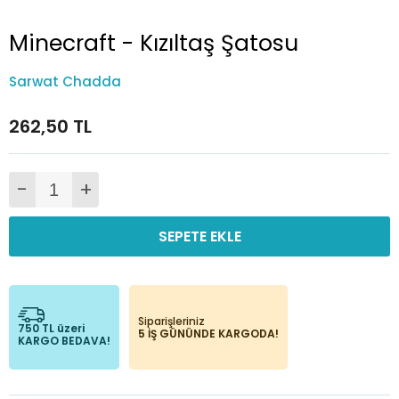
Minecraft - Kızıltaş Şatosu
Sarwat Chadda
262,50 TL
-
+
SEPETE EKLE
Siparişleriniz
750 TL üzeri
5 İŞ GÜNÜNDE KARGODA!
KARGO BEDAVA!