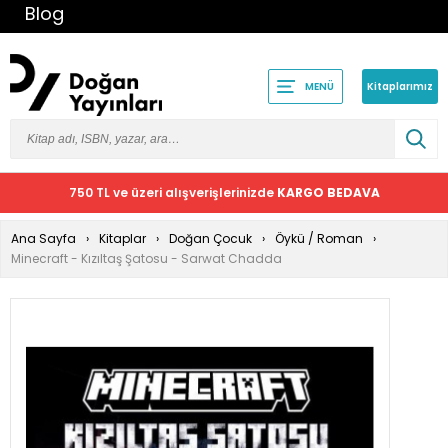
Blog
Kitaplarımız
MENÜ
750 TL ve üzeri alışverişlerinizde
KARGO BEDAVA
Ana Sayfa
Kitaplar
Doğan Çocuk
Öykü / Roman
Minecraft - Kızıltaş Şatosu - Sarwat Chadda