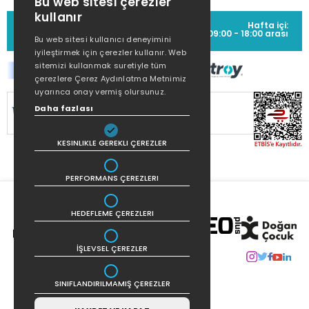
Bu web sitesi çerezler
kullanır
MÜŞTERİ HİZMETLERİ
Hafta içi:
(0212) 373 77 00
09:00 - 18:00 arası
Bu web sitesi kullanıcı deneyimini
iyileştirmek için çerezler kullanır. Web
sitemizi kullanmak suretiyle tüm
çerezlere Çerez Aydınlatma Metnimiz
uyarınca onay vermiş olursunuz.
SİTEMİZ
256Bit SSL SERTİFİKASI
İLE
Daha fazlası
KORUNMAKTADIR.
KESINLIKLE GEREKLI ÇEREZLER
PERFORMANS ÇEREZLERI
HEDEFLEME ÇEREZLERI
İŞLEVSEL ÇEREZLER
SINIFLANDIRILMAMIŞ ÇEREZLER