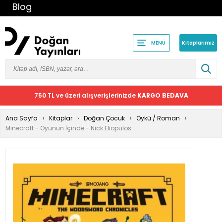
Blog
Kitaplarımız
MENÜ
750 TL ve üzeri alışverişlerinizde
KARGO BEDAVA
Ana Sayfa
Kitaplar
Doğan Çocuk
Öykü / Roman
Minecraft - Oyunun İçinde - Nick Eliopulos