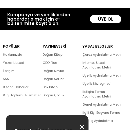
Kampanya ve yeniliklerden
ÜYE OL
haberdar olmak için e-
bültenimize kayıt olun.
POPÜLER
YAYINEVLERİ
YASAL BELGELER
Hakkımızda
Doğan Kitap
Çerez Aydınlatma Metni
Yazar Listesi
CEO Plus
İnternet Sitesi
Aydınlatma Metni
İletişim
Doğan Novus
Üyelik Aydınlatma Metni
SSS
Doğan SoLibri
Üyelik Sözleşmesi
Bizden Haberler
Dex Kitap
İletişim Formu
Bilgi Toplumu Hizmetleri
Doğan Çocuk
Aydınlatma Metni
Genel Aydınlatma Metni
İlgili Kişi Başvuru Formu
Çekiliş Aydınlatma
Metni