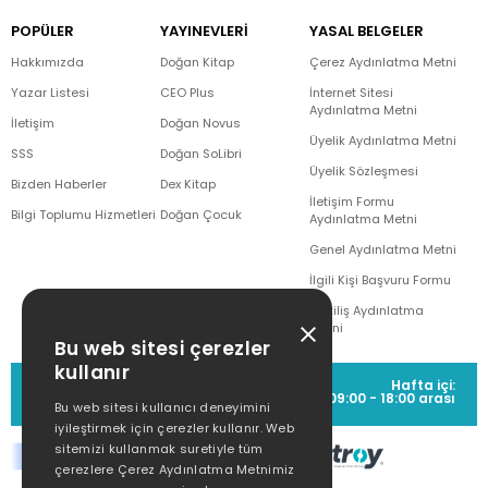
POPÜLER
YAYINEVLERİ
YASAL BELGELER
Hakkımızda
Doğan Kitap
Çerez Aydınlatma Metni
Yazar Listesi
CEO Plus
İnternet Sitesi
Aydınlatma Metni
İletişim
Doğan Novus
Üyelik Aydınlatma Metni
SSS
Doğan SoLibri
Üyelik Sözleşmesi
Bizden Haberler
Dex Kitap
İletişim Formu
Bilgi Toplumu Hizmetleri
Doğan Çocuk
Aydınlatma Metni
Genel Aydınlatma Metni
İlgili Kişi Başvuru Formu
Çekiliş Aydınlatma
Metni
Bu web sitesi çerezler
kullanır
MÜŞTERİ HİZMETLERİ
Hafta içi:
(0212) 373 77 00
09:00 - 18:00 arası
Bu web sitesi kullanıcı deneyimini
iyileştirmek için çerezler kullanır. Web
sitemizi kullanmak suretiyle tüm
çerezlere Çerez Aydınlatma Metnimiz