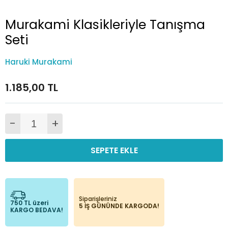
Murakami Klasikleriyle Tanışma
Seti
Haruki Murakami
1.185,00 TL
-
+
SEPETE EKLE
Siparişleriniz
750 TL üzeri
5 İŞ GÜNÜNDE KARGODA!
KARGO BEDAVA!