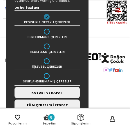
uyarınca onay vermiş olursunuz.
SİTEMİZ
256Bit SSL SERTİFİKASI
İLE
Daha fazlası
KORUNMAKTADIR.
KESINLIKLE GEREKLI ÇEREZLER
PERFORMANS ÇEREZLERI
HEDEFLEME ÇEREZLERI
İŞLEVSEL ÇEREZLER
SINIFLANDIRILMAMIŞ ÇEREZLER
KAYDET VE KAPAT
TÜM ÇEREZLERİ REDDET
0
Favorilerim
Sepetim
Siparişlerim
COPYRIGHT © 2021 | TASARIM VE UYGULAMA:
CARBON INTERAKTIF