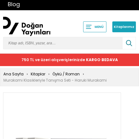
Blog
Kitaplarımız
MENÜ
750 TL ve üzeri alışverişlerinizde
KARGO BEDAVA
Ana Sayfa
Kitaplar
Öykü / Roman
Murakami Klasikleriyle Tanışma Seti - Haruki Murakami