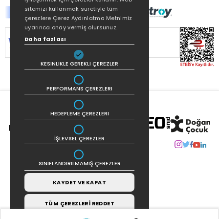
sitemizi kullanmak suretiyle tüm
çerezlere Çerez Aydınlatma Metnimiz
uyarınca onay vermiş olursunuz.
SİTEMİZ
256Bit SSL SERTİFİKASI
İLE
Daha fazlası
KORUNMAKTADIR.
KESINLIKLE GEREKLI ÇEREZLER
PERFORMANS ÇEREZLERI
HEDEFLEME ÇEREZLERI
İŞLEVSEL ÇEREZLER
SINIFLANDIRILMAMIŞ ÇEREZLER
KAYDET VE KAPAT
TÜM ÇEREZLERİ REDDET