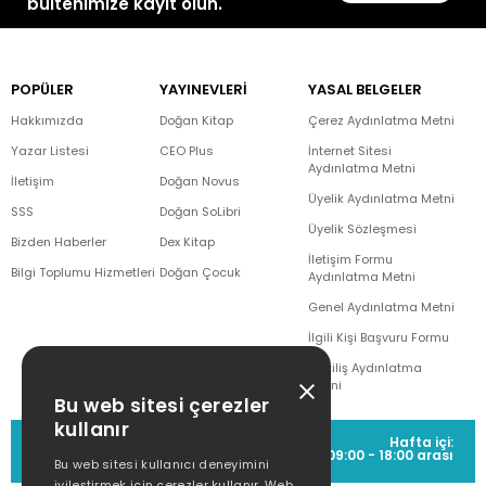
bültenimize kayıt olun.
POPÜLER
YAYINEVLERİ
YASAL BELGELER
Hakkımızda
Doğan Kitap
Çerez Aydınlatma Metni
Yazar Listesi
CEO Plus
İnternet Sitesi
Aydınlatma Metni
İletişim
Doğan Novus
Üyelik Aydınlatma Metni
SSS
Doğan SoLibri
Üyelik Sözleşmesi
Bizden Haberler
Dex Kitap
İletişim Formu
Bilgi Toplumu Hizmetleri
Doğan Çocuk
Aydınlatma Metni
Genel Aydınlatma Metni
İlgili Kişi Başvuru Formu
Çekiliş Aydınlatma
Metni
Bu web sitesi çerezler
kullanır
MÜŞTERİ HİZMETLERİ
Hafta içi:
(0212) 373 77 00
09:00 - 18:00 arası
Bu web sitesi kullanıcı deneyimini
iyileştirmek için çerezler kullanır. Web