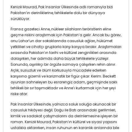
Kenizé Mourad, Pak İnsanlar Ülkesinde adlı romanıyla bizi
Pakistan’ın derinliklerine, tehlikelerle dolu bir dünyaya
sürüklüyor.
Fransız gazeteci Anne, nükleer silahların teröristlerin eline
geçme riskini araştırmak için Pakistan’a gelir. Ancak bu görev,
onu Lahor’un dar sokaklarında casusluk ağları, hükümet
yetkilileri ve cihatçı gruplarla karşı karşıya bırakır. Araştırmaları
sırasında Pakistan’ın tarihi ve kültürel zenginlikleri arasında
dolaşırken, her adımda daha büyük tehlikelerle yüzleşir.
Sonunda, aşırılıkçı bir örgüte sızmaya çalışırken rehin alınır.
Açlık, susuzluk ve ölüm korkusuyla mücadele ederken
karşısına gizemli ve karizmatik bir figür çıkar: Kerim. Beckett
oyunları sahneleyen bu esrarengiz adam, geçmişinde saklı
tehlikeli bir sır taşımaktadır ve Anne’ı kurtarmak için her şeyi
riske atar.
Pak İnsanlar Ülkesinde, yalnızca soluk soluğa okunacak bir
casusluk hikâyesi değil; Doğu ile Batı arasındaki gerilimleri,
kimlik ve sadakat çatışmalarını da derinlemesine işleyen bir
roman. Kenizé Mourad, Pakistan’ın kültürel ve siyasi yapısını
ustalıkla aktarırken, insan ruhunun en karanlık anlarında bile