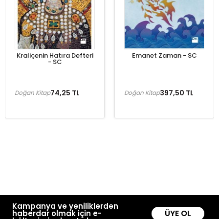
Kraliçenin Hatıra Defteri
Emanet Zaman - SC
- SC
74,25 TL
397,50 TL
Doğan Kitap
Doğan Kitap
Kampanya ve yeniliklerden
ÜYE OL
haberdar olmak için e-