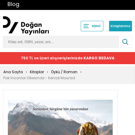
Blog
Kitaplarımız
MENÜ
750 TL ve üzeri alışverişlerinizde
KARGO BEDAVA
Ana Sayfa
Kitaplar
Öykü / Roman
Pak İnsanlar Ülkesinde - Kenizé Mourad