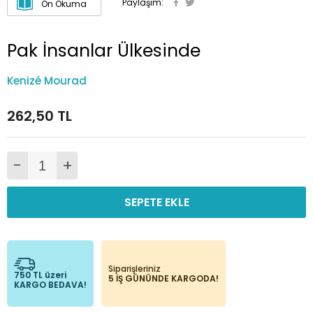
Paylaşım:
Ön Okuma
Pak İnsanlar Ülkesinde
Kenizé Mourad
262,50 TL
-
+
SEPETE EKLE
Siparişleriniz
750 TL üzeri
5 İŞ GÜNÜNDE KARGODA!
KARGO BEDAVA!