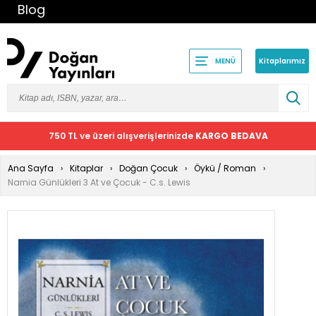
Blog
Kitaplarımız
MENÜ
750 TL ve üzeri alışverişlerinizde
KARGO BEDAVA
Ana Sayfa
Kitaplar
Doğan Çocuk
Öykü / Roman
Narnia Günlükleri 3 At ve Çocuk - C.s. Lewis