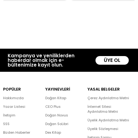
Kampanya ve yeniliklerden
ÜYE OL
haberdar olmak için e-
bültenimize kayıt olun.
POPÜLER
YAYINEVLERİ
YASAL BELGELER
Hakkımızda
Doğan Kitap
Çerez Aydınlatma Metni
Yazar Listesi
CEO Plus
İnternet Sitesi
Aydınlatma Metni
İletişim
Doğan Novus
Üyelik Aydınlatma Metni
SSS
Doğan SoLibri
Üyelik Sözleşmesi
Bizden Haberler
Dex Kitap
İletişim Formu