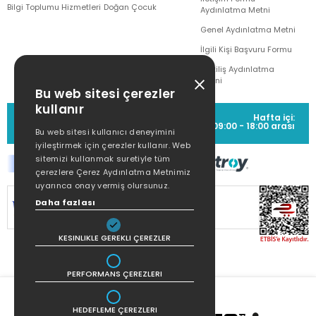
Bilgi Toplumu Hizmetleri
Doğan Çocuk
Aydınlatma Metni
Genel Aydınlatma Metni
İlgili Kişi Başvuru Formu
Çekiliş Aydınlatma
Metni
Bu web sitesi çerezler
kullanır
MÜŞTERİ HİZMETLERİ
Hafta içi:
(0212) 373 77 00
09:00 - 18:00 arası
Bu web sitesi kullanıcı deneyimini
iyileştirmek için çerezler kullanır. Web
sitemizi kullanmak suretiyle tüm
çerezlere Çerez Aydınlatma Metnimiz
uyarınca onay vermiş olursunuz.
SİTEMİZ
256Bit SSL SERTİFİKASI
İLE
Daha fazlası
KORUNMAKTADIR.
KESINLIKLE GEREKLI ÇEREZLER
PERFORMANS ÇEREZLERI
HEDEFLEME ÇEREZLERI