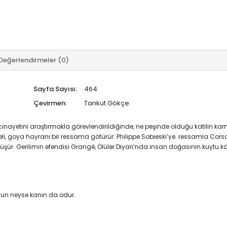
Değerlendirmeler (0)
Sayfa Sayısı:
464
Çevirmen:
Tankut Gökçe
i cinayetini araştırmakla görevlendirildiğinde, ne peşinde olduğu katilin ka
li, goya hayranı bir ressama götürür: Philippe Sobieski’ye. ressamla Co
şür. Gerilimin efendisi Grangé, Ölüler Diyarı’nda insan doğasının kuytu köşe
oyun neyse kanın da odur.