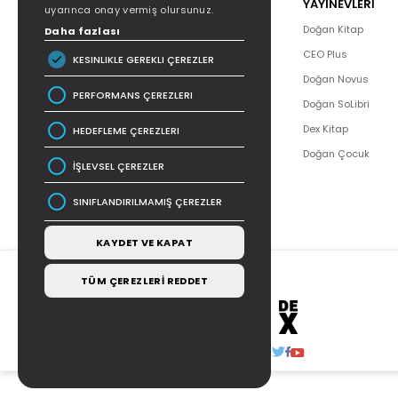
POPÜLER
YAYINEVLERİ
uyarınca onay vermiş olursunuz.
Hakkımızda
Doğan Kitap
Daha fazlası
Yazar Listesi
CEO Plus
KESINLIKLE GEREKLI ÇEREZLER
İletişim
Doğan Novus
PERFORMANS ÇEREZLERI
SSS
Doğan SoLibri
Bizden Haberler
Dex Kitap
HEDEFLEME ÇEREZLERI
Bilgi Toplumu Hizmetleri
Doğan Çocuk
İŞLEVSEL ÇEREZLER
SINIFLANDIRILMAMIŞ ÇEREZLER
KAYDET VE KAPAT
TÜM ÇEREZLERİ REDDET