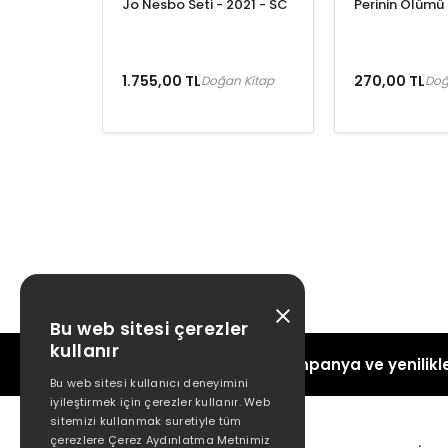
Jo Nesbo Seti - 2021 - SC
Perinin Ölümü
1.755,00 TL
270,00 TL
Doğan Kitap
Doğ
Bu web sitesi çerezler
kullanır
Kampanya ve yenilikle
Bu web sitesi kullanıcı deneyimini
iyileştirmek için çerezler kullanır. Web
sitemizi kullanmak suretiyle tüm
çerezlere Çerez Aydınlatma Metnimiz