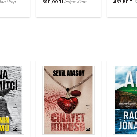
390,00 TL
487,50 TL
an Kitap
Doğan Kitap
D