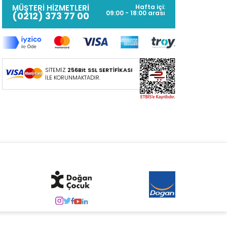
MÜŞTERİ HİZMETLERİ
Hafta içi:
09:00 - 18:00 arası
(0212) 373 77 00
SİTEMİZ
256Bit SSL SERTİFİKASI
İLE KORUNMAKTADIR.