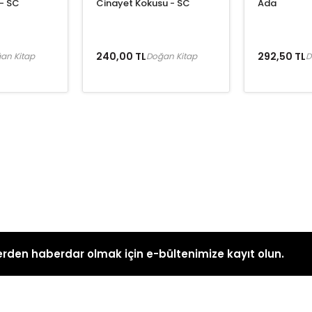
 - SC
Cinayet Kokusu - SC
Ada
240,00 TL
292,50 TL
an Kitap
Doğan Kitap
D
rden haberdar olmak için e-bültenimize kayıt olun.