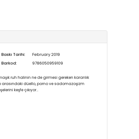
Baskı Tarihi:
February 2019
Barkod:
9786050959109
rmaşık ruh halinin ne de girmesi gereken karanlık
rso arasındaki düello, porno ve sadomazoşizm
lerini keşfe çıkıyor…