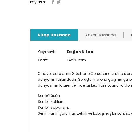
Paylaşım:
Kitap Hakkında
Yazar Hakkında
Yayınevi:
Doğan Kitap
Ebat:
14x23 mm
Cinayet büro amiri Stéphane Corso, bir dizi striptizc
dünyanın farkındadır. Soruşturma onu geçmişi şaibe
dünyasının labirentlerinde bir kedi fare oyununa dönü
Sen kötüsün.
Sen bir katilsin.
Sen bir sapkınsın.
Senin kanın çürümüş, zehirli ve kokuşmuş bir kan. s