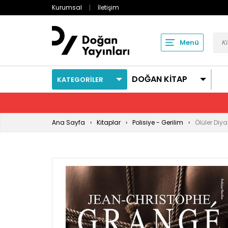
Kurumsal
İletişim
Menü
DOĞAN KİTAP
KATEGORİLER
Ana Sayfa
Kitaplar
Polisiye - Gerilim
Ölüler Diy