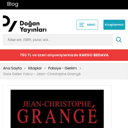
Blog
Kitaplarımız
MENÜ
750 TL ve üzeri alışverişlerinizde
KARGO BEDAVA
Ana Sayfa
Kitaplar
Polisiye - Gerilim
Sisle Gelen Yolcu - Jean-Christophe Grangé