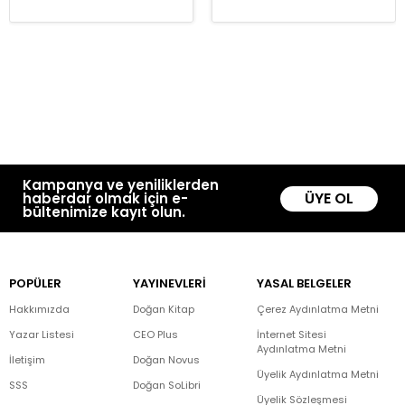
Kampanya ve yeniliklerden
ÜYE OL
haberdar olmak için e-
bültenimize kayıt olun.
POPÜLER
YAYINEVLERİ
YASAL BELGELER
Hakkımızda
Doğan Kitap
Çerez Aydınlatma Metni
Yazar Listesi
CEO Plus
İnternet Sitesi
Aydınlatma Metni
İletişim
Doğan Novus
Üyelik Aydınlatma Metni
SSS
Doğan SoLibri
Üyelik Sözleşmesi