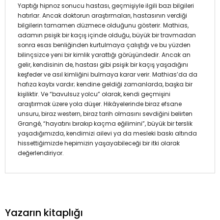
Yaptığı hipnoz sonucu hastası, geçmişiyle ilgili bazı bilgileri
hatırlar. Ancak doktorun araştırmaları, hastasının verdiği
bilgilerin tamamen düzmece olduğunu gösterir. Mathias,
adamın psişik bir kaçış içinde olduğu, büyük bir travmadan
sonra esas benliğinden kurtulmaya çalıştığı ve bu yüzden
bilinçsizce yeni bir kimlik yarattığı görüşündedir. Ancak an
gelir, kendisinin de, hastası gibi psişik bir kaçış yaşadığını
keşfeder ve asıl kimliğini bulmaya karar verir. Mathias’da da
hafıza kaybı vardır; kendine geldiği zamanlarda, başka bir
kişiliktir. Ve “bavulsuz yolcu” olarak, kendi geçmişini
araştırmak üzere yola düşer. Hikâyelerinde biraz efsane
unsuru, biraz western, biraz tarih olmasını sevdiğini belirten
Grangé, “hayatını bırakıp kaçma eğilimini”, büyük bir terslik
yaşadığımızda, kendimizi ailevi ya da mesleki baskı altında
hissettiğimizde hepimizin yaşayabileceği bir itki olarak
değerlendiriyor.
Yazarın kitaplığı