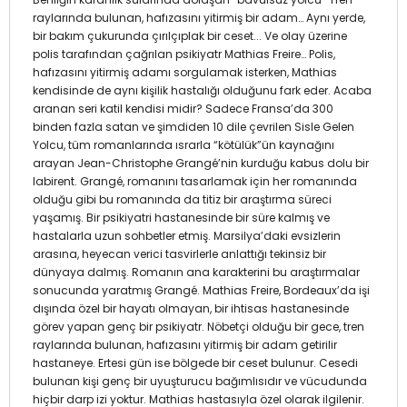
raylarında bulunan, hafızasını yitirmiş bir adam… Aynı yerde,
bir bakım çukurunda çırılçıplak bir ceset... Ve olay üzerine
polis tarafından çağrılan psikiyatr Mathias Freire… Polis,
hafızasını yitirmiş adamı sorgulamak isterken, Mathias
kendisinde de aynı kişilik hastalığı olduğunu fark eder. Acaba
aranan seri katil kendisi midir? Sadece Fransa’da 300
binden fazla satan ve şimdiden 10 dile çevrilen Sisle Gelen
Yolcu, tüm romanlarında ısrarla “kötülük”ün kaynağını
arayan Jean-Christophe Grangé’nin kurduğu kabus dolu bir
labirent. Grangé, romanını tasarlamak için her romanında
olduğu gibi bu romanında da titiz bir araştırma süreci
yaşamış. Bir psikiyatri hastanesinde bir süre kalmış ve
hastalarla uzun sohbetler etmiş. Marsilya’daki evsizlerin
arasına, heyecan verici tasvirlerle anlattığı tekinsiz bir
dünyaya dalmış. Romanın ana karakterini bu araştırmalar
sonucunda yaratmış Grangé. Mathias Freire, Bordeaux’da işi
dışında özel bir hayatı olmayan, bir ihtisas hastanesinde
görev yapan genç bir psikiyatr. Nöbetçi olduğu bir gece, tren
raylarında bulunan, hafızasını yitirmiş bir adam getirilir
hastaneye. Ertesi gün ise bölgede bir ceset bulunur. Cesedi
bulunan kişi genç bir uyuşturucu bağımlısıdır ve vücudunda
hiçbir darp izi yoktur. Mathias hastasıyla özel olarak ilgilenir.