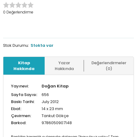
0 Değerlendirme
Stok Durumu:
Stokta var
Kitap
Yazar
Değerlendirmeler
Hakkında
Hakkında
(0)
Yayınevi:
Doğan Kitap
Sayfa Sayısı:
656
Baskı Tarihi:
July 2012
Ebat:
14 x 23 mm
Çevirmen:
Tankut Gökçe
Barkod:
9786050907148
Benliğin karanlık sularında dolaşan “bavulsuz yolcu” Tren