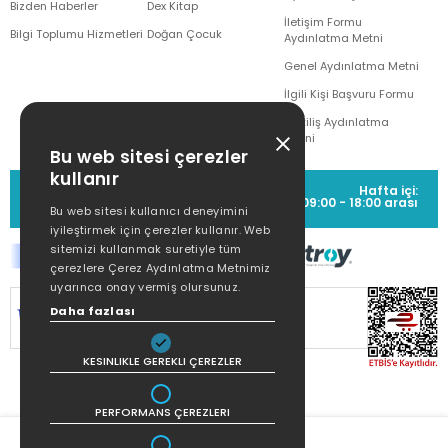
Bizden Haberler
Dex Kitap
İletişim Formu
Bilgi Toplumu Hizmetleri
Doğan Çocuk
Aydınlatma Metni
Genel Aydınlatma Metni
İlgili Kişi Başvuru Formu
Çekiliş Aydınlatma
Metni
Bu web sitesi çerezler
kullanır
MÜŞTERİ HİZMETLERİ
Hafta içi:
(0212) 373 77 00
09:00 - 18:00 arası
Bu web sitesi kullanıcı deneyimini
iyileştirmek için çerezler kullanır. Web
sitemizi kullanmak suretiyle tüm
çerezlere Çerez Aydınlatma Metnimiz
uyarınca onay vermiş olursunuz.
SİTEMİZ
256Bit SSL SERTİFİKASI
İLE
Daha fazlası
KORUNMAKTADIR.
KESINLIKLE GEREKLI ÇEREZLER
PERFORMANS ÇEREZLERI