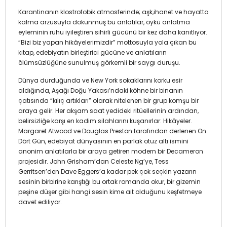
Karantinanın klostrofobik atmosferinde; aşk,ihanet ve hayatta
kalma arzusuyla dokunmuş bu anlatılar, öykü anlatma
eyleminin ruhu iyileştiren sihirli gücünü bir kez daha kanıtlıyor.
“Bizi biz yapan hikâyelerimizdir” mottosuyla yola çıkan bu
kitap, edebiyatın birleştirici gücüne ve anlatıların
ölümsüzlüğüne sunulmuş görkemli bir saygı duruşu.
Dünya durduğunda ve New York sokaklarını korku esir
aldığında, Aşağı Doğu Yakası’ndaki köhne bir binanın
çatısında “kılıç artıkları” olarak nitelenen bir grup komşu bir
araya gelir. Her akşam saat yedideki ritüellerinin ardından,
belirsizliğe karşı en kadim silahlarını kuşanırlar: Hikâyeler.
Margaret Atwood ve Douglas Preston tarafından derlenen On
Dört Gün, edebiyat dünyasının en parlak otuz altı ismini
anonim anlatılarla bir araya getiren modern bir Decameron
projesidir. John Grisham’dan Celeste Ng’ye, Tess
Gerritsen’den Dave Eggers’a kadar pek çok seçkin yazarın
sesinin birbirine karıştığı bu ortak romanda okur, bir gizemin
peşine düşer gibi hangi sesin kime ait olduğunu keşfetmeye
davet ediliyor.