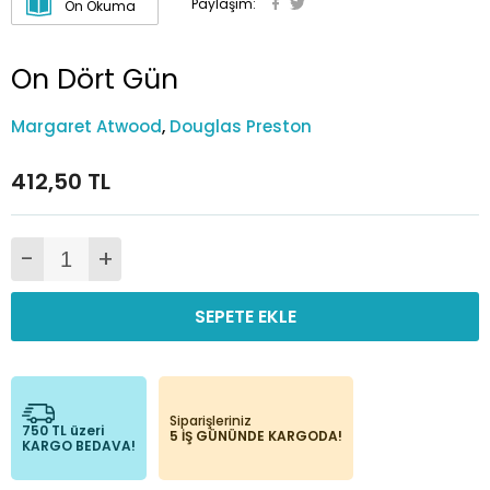
Paylaşım:
Ön Okuma
On Dört Gün
Margaret Atwood
,
Douglas Preston
412,50 TL
-
+
SEPETE EKLE
Siparişleriniz
750 TL üzeri
5 İŞ GÜNÜNDE KARGODA!
KARGO BEDAVA!