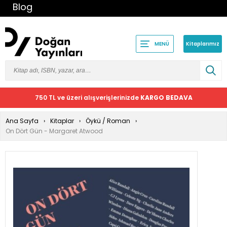
Blog
Kitaplarımız
MENÜ
750 TL ve üzeri alışverişlerinizde
KARGO BEDAVA
Ana Sayfa
Kitaplar
Öykü / Roman
On Dört Gün - Margaret Atwood