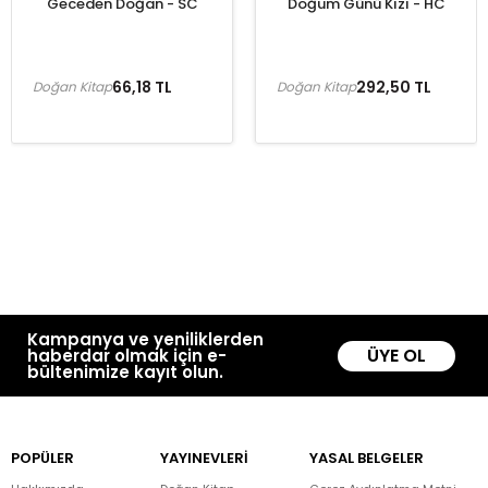
Geceden Doğan - SC
Doğum Günü Kızı - HC
66,18 TL
292,50 TL
Doğan Kitap
Doğan Kitap
Kampanya ve yeniliklerden
ÜYE OL
haberdar olmak için e-
bültenimize kayıt olun.
POPÜLER
YAYINEVLERİ
YASAL BELGELER