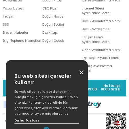
Hakkımızda
Doğan Kitap
Çerez Aydınlatma Metni
Yazar Listesi
CEO Plus
İnternet Sitesi
Aydınlatma Metni
İletişim
Doğan Novus
Üyelik Aydınlatma Metni
SSS
Doğan SoLibri
Üyelik Sözleşmesi
Bizden Haberler
Dex Kitap
İletişim Formu
Bilgi Toplumu Hizmetleri
Doğan Çocuk
Aydınlatma Metni
Genel Aydınlatma Metni
İlgili Kişi Başvuru Formu
Çekiliş Aydınlatma
Metni
Bu web sitesi çerezler
kullanır
MÜŞTERİ HİZMETLERİ
Hafta içi:
(0212) 373 77 00
09:00 - 18:00 arası
Bu web sitesi kullanıcı deneyimini
iyileştirmek için çerezler kullanır. Web
sitemizi kullanmak suretiyle tüm
çerezlere Çerez Aydınlatma Metnimiz
uyarınca onay vermiş olursunuz.
SİTEMİZ
256Bit SSL SERTİFİKASI
İLE
Daha fazlası
KORUNMAKTADIR.