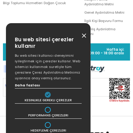
Bilgi Toplumu Hizmetleri
Doğan Çocuk
Aydınlatma Metni
Genel Aydınlatma Metni
İlgili Kişi Başvuru Formu
Çekiliş Aydınlatma
Metni
Bu web sitesi çerezler
kullanır
MÜŞTERİ HİZMETLERİ
Hafta içi:
(0212) 373 77 00
09:00 - 18:00 arası
Bu web sitesi kullanıcı deneyimini
iyileştirmek için çerezler kullanır. Web
sitemizi kullanmak suretiyle tüm
çerezlere Çerez Aydınlatma Metnimiz
uyarınca onay vermiş olursunuz.
SİTEMİZ
256Bit SSL SERTİFİKASI
İLE
Daha fazlası
KORUNMAKTADIR.
KESINLIKLE GEREKLI ÇEREZLER
PERFORMANS ÇEREZLERI
HEDEFLEME ÇEREZLERI