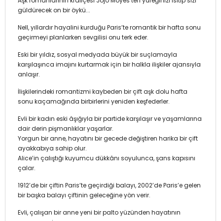
Aşk romanlarının kraliçesi Jojo Moyes’ten yüreğinizi ısıtıp sizi
güldürecek on bir öykü...
Nell, yıllardır hayalini kurduğu Paris’te romantik bir hafta sonu
geçirmeyi planlarken sevgilisi onu terk eder.
Eski bir yıldız, sosyal medyada büyük bir suçlamayla
karşılaşınca imajını kurtarmak için bir halkla ilişkiler ajansıyla
anlaşır.
İlişkilerindeki romantizmi kaybeden bir çift aşk dolu hafta
sonu kaçamağında birbirlerini yeniden keşfederler.
Evli bir kadın eski âşığıyla bir partide karşılaşır ve yaşamlarına
dair derin pişmanlıklar yaşarlar.
Yorgun bir anne, hayatını bir gecede değiştiren harika bir çift
ayakkabıya sahip olur.
Alice’in çalıştığı kuyumcu dükkânı soyulunca, şans kapısını
çalar.
1912’de bir çiftin Paris’te geçirdiği balayı, 2002’de Paris’e gelen
bir başka balayı çiftinin geleceğine yön verir.
Evli, çalışan bir anne yeni bir palto yüzünden hayatının