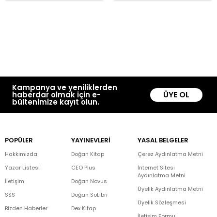
Kampanya ve yeniliklerden
ÜYE OL
haberdar olmak için e-
bültenimize kayıt olun.
POPÜLER
YAYINEVLERİ
YASAL BELGELER
Hakkımızda
Doğan Kitap
Çerez Aydınlatma Metni
Yazar Listesi
CEO Plus
İnternet Sitesi
Aydınlatma Metni
İletişim
Doğan Novus
Üyelik Aydınlatma Metni
SSS
Doğan SoLibri
Üyelik Sözleşmesi
Bizden Haberler
Dex Kitap
İletişim Formu