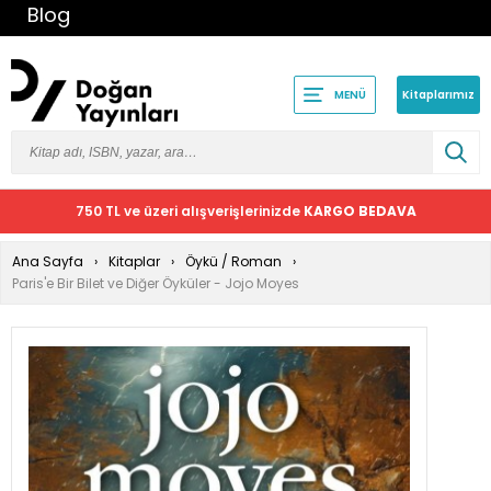
Blog
Kitaplarımız
MENÜ
750 TL ve üzeri alışverişlerinizde
KARGO BEDAVA
Ana Sayfa
Kitaplar
Öykü / Roman
Paris'e Bir Bilet ve Diğer Öyküler - Jojo Moyes