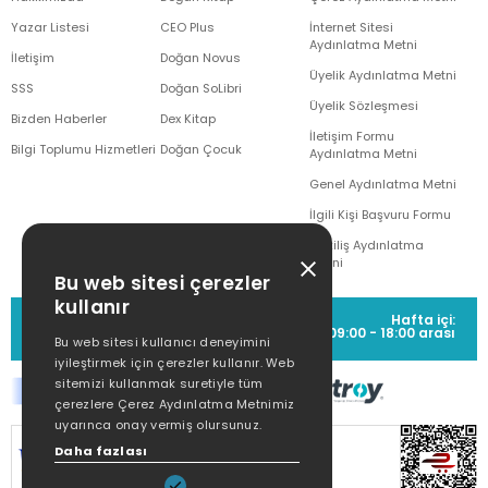
Yazar Listesi
CEO Plus
İnternet Sitesi
Aydınlatma Metni
İletişim
Doğan Novus
Üyelik Aydınlatma Metni
SSS
Doğan SoLibri
Üyelik Sözleşmesi
Bizden Haberler
Dex Kitap
İletişim Formu
Bilgi Toplumu Hizmetleri
Doğan Çocuk
Aydınlatma Metni
Genel Aydınlatma Metni
İlgili Kişi Başvuru Formu
Çekiliş Aydınlatma
Metni
Bu web sitesi çerezler
kullanır
MÜŞTERİ HİZMETLERİ
Hafta içi:
(0212) 373 77 00
09:00 - 18:00 arası
Bu web sitesi kullanıcı deneyimini
iyileştirmek için çerezler kullanır. Web
sitemizi kullanmak suretiyle tüm
çerezlere Çerez Aydınlatma Metnimiz
uyarınca onay vermiş olursunuz.
SİTEMİZ
256Bit SSL SERTİFİKASI
İLE
Daha fazlası
KORUNMAKTADIR.