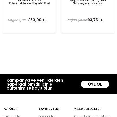
Charlotte ve Büyülü Gül
Söyleyen Ihlamur
150,00 TL
93,75 TL
Doğan Çocuk
Doğan Çocuk
Kampanya ve yeniliklerden
ÜYE OL
haberdar olmak için e-
bültenimize kayıt olun.
POPÜLER
YAYINEVLERİ
YASAL BELGELER
Hakkımızda
Doğan Kitap
Çerez Aydınlatma Metni