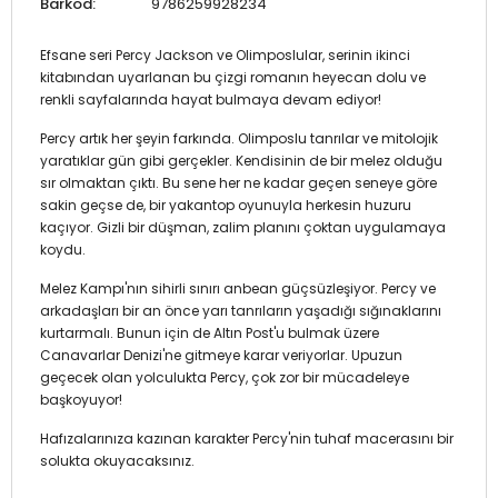
Barkod:
9786259928234
Efsane seri Percy Jackson ve Olimposlular, serinin ikinci
kitabından uyarlanan bu çizgi romanın heyecan dolu ve
renkli sayfalarında hayat bulmaya devam ediyor!
Percy artık her şeyin farkında. Olimposlu tanrılar ve mitolojik
yaratıklar gün gibi gerçekler. Kendisinin de bir melez olduğu
sır olmaktan çıktı. Bu sene her ne kadar geçen seneye göre
sakin geçse de, bir yakantop oyunuyla herkesin huzuru
kaçıyor. Gizli bir düşman, zalim planını çoktan uygulamaya
koydu.
Melez Kampı'nın sihirli sınırı anbean güçsüzleşiyor. Percy ve
arkadaşları bir an önce yarı tanrıların yaşadığı sığınaklarını
kurtarmalı. Bunun için de Altın Post'u bulmak üzere
Canavarlar Denizi'ne gitmeye karar veriyorlar. Upuzun
geçecek olan yolculukta Percy, çok zor bir mücadeleye
başkoyuyor!
Hafızalarınıza kazınan karakter Percy'nin tuhaf macerasını bir
solukta okuyacaksınız.