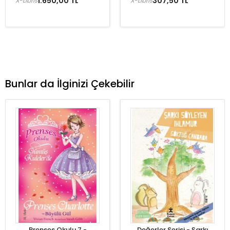
1.650,00 TL
307,50 TL
X-Libris
X-Libris
Bunlar da İlginizi Çekebilir
Prenses Okulu 7 -
Değerler Serisi - Şarkı