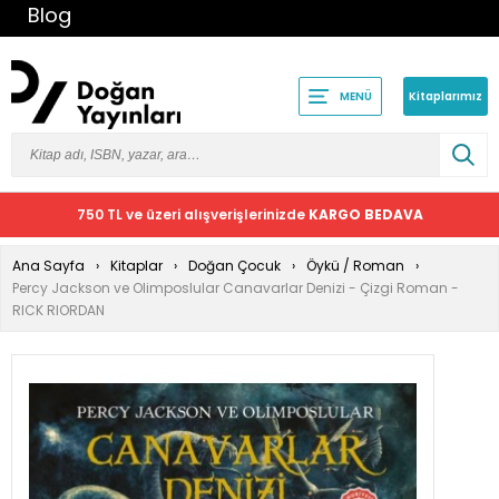
Blog
Kitaplarımız
MENÜ
750 TL ve üzeri alışverişlerinizde
KARGO BEDAVA
Ana Sayfa
Kitaplar
Doğan Çocuk
Öykü / Roman
Percy Jackson ve Olimposlular Canavarlar Denizi - Çizgi Roman -
RICK RIORDAN