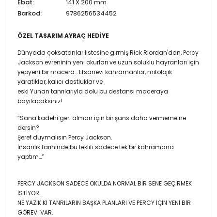
Ebat:
141 X 200 mm
Barkod:
9786256534452
ÖZEL TASARIM AYRAÇ HEDİYE
Dünyada çoksatanlar listesine girmiş Rick Riordan'dan, Percy
Jackson evreninin yeni okurları ve uzun soluklu hayranları için
yepyeni bir macera… Efsanevi kahramanlar, mitolojik
yaratıklar, kalıcı dostluklar ve
eski Yunan tanrılarıyla dolu bu destansı maceraya
bayılacaksınız!
“Sana kadehi geri alman için bir şans daha vermeme ne
dersin?
Şeref duymalısın Percy Jackson.
İnsanlık tarihinde bu teklifi sadece tek bir kahramana
yaptım…”
PERCY JACKSON SADECE OKULDA NORMAL BİR SENE GEÇİRMEK
İSTİYOR.
NE YAZIK Kİ TANRILARIN BAŞKA PLANLARI VE PERCY İÇİN YENİ BİR
GÖREVİ VAR.