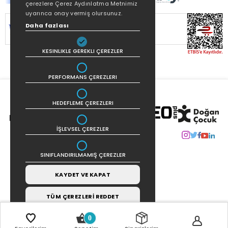
çerezlere Çerez Aydınlatma Metnimiz
uyarınca onay vermiş olursunuz.
SİTEMİZ
256Bit SSL SERTİFİKASI
İLE
Daha fazlası
KORUNMAKTADIR.
KESINLIKLE GEREKLI ÇEREZLER
PERFORMANS ÇEREZLERI
HEDEFLEME ÇEREZLERI
İŞLEVSEL ÇEREZLER
SINIFLANDIRILMAMIŞ ÇEREZLER
KAYDET VE KAPAT
TÜM ÇEREZLERİ REDDET
0