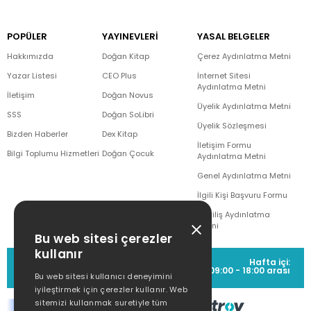
POPÜLER
YAYINEVLERİ
YASAL BELGELER
Hakkımızda
Doğan Kitap
Çerez Aydınlatma Metni
Yazar Listesi
CEO Plus
İnternet Sitesi
Aydınlatma Metni
İletişim
Doğan Novus
Üyelik Aydınlatma Metni
SSS
Doğan SoLibri
Üyelik Sözleşmesi
Bizden Haberler
Dex Kitap
İletişim Formu
Bilgi Toplumu Hizmetleri
Doğan Çocuk
Aydınlatma Metni
Genel Aydınlatma Metni
İlgili Kişi Başvuru Formu
Çekiliş Aydınlatma
Metni
Bu web sitesi çerezler
kullanır
MÜŞTERİ HİZMETLERİ
Hafta içi:
(0212) 373 77 00
09:00 - 18:00 arası
Bu web sitesi kullanıcı deneyimini
iyileştirmek için çerezler kullanır. Web
sitemizi kullanmak suretiyle tüm