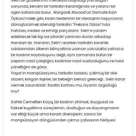
Selin bir gazetecinin merakıyla başladığı yolculuğun
sonunda, kendini bir tarikatın karanlığında ve yalancı bir
aşkın kollarında bulur. Margaret Atwood’un Damızlık Kızın
Öyküsü’ndeki gibi, kadın bedeninin bir ideolojinin taşıyıcısına
dönüştürülmek istendiği tarikatın “Frekans Odası”nda
hafızası, iradesi ve kimliği parçalanır. Selin’e yardım
edebilecek tek kişi ise yıllardır yanında duran arkadaşı
Handan’dır. Handan, Selin’i ararken tarikatın karanlık
odalarından ülkenin bilinçaltına uzanan yolculukta yalnızca
bir kadının kayboluşunu değil, aynı zamanda bütün bir
yapının nasıl çalıştığını, kadınları nasıl susturduğunu ve nasıl
yönettiğini de görür.
Yaşar’ın manipülasyonu, tarikatın baskısı, çökmüş bir aile
düzeni, kırılgan ilişkiler, bir bebeğin belirsiz geleceği… Selin karar
vermek zorundadır: İtaatin konforu mu, isyanın özgürlüğü
mü?
Sahte Cennetten Kaçış, bir kadının zihinsel, duygusal ve
fiziksel kuşatılma süreçlerinin; dostluğun ve dayanışmanın
var ettiği küçük ama kararlı direnişlerin; sarsıcı bir
manipülasyon döngüsünden çıkma çabasının hikâyesi.