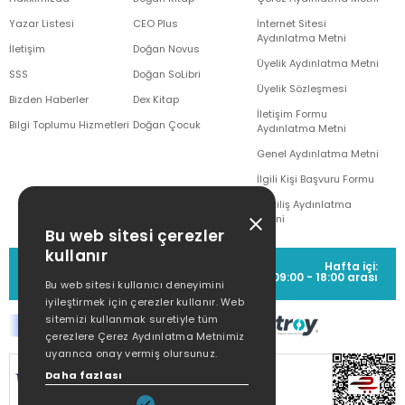
Yazar Listesi
CEO Plus
İnternet Sitesi
Aydınlatma Metni
İletişim
Doğan Novus
Üyelik Aydınlatma Metni
SSS
Doğan SoLibri
Üyelik Sözleşmesi
Bizden Haberler
Dex Kitap
İletişim Formu
Bilgi Toplumu Hizmetleri
Doğan Çocuk
Aydınlatma Metni
Genel Aydınlatma Metni
İlgili Kişi Başvuru Formu
Çekiliş Aydınlatma
Metni
Bu web sitesi çerezler
kullanır
MÜŞTERİ HİZMETLERİ
Hafta içi:
(0212) 373 77 00
09:00 - 18:00 arası
Bu web sitesi kullanıcı deneyimini
iyileştirmek için çerezler kullanır. Web
sitemizi kullanmak suretiyle tüm
çerezlere Çerez Aydınlatma Metnimiz
uyarınca onay vermiş olursunuz.
SİTEMİZ
256Bit SSL SERTİFİKASI
İLE
Daha fazlası
KORUNMAKTADIR.