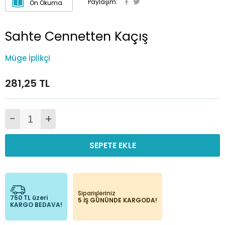
Paylaşım:
Ön Okuma
Sahte Cennetten Kaçış
Müge İplikçi
281,25 TL
-
+
SEPETE EKLE
Siparişleriniz
750 TL üzeri
5 İŞ GÜNÜNDE KARGODA!
KARGO BEDAVA!