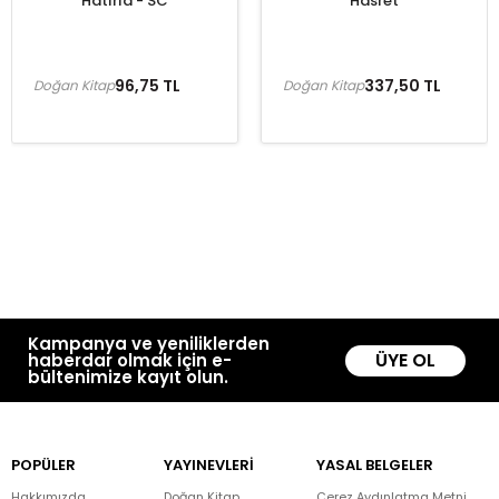
Hatırla - SC
Hasret
96,75 TL
337,50 TL
Doğan Kitap
Doğan Kitap
Kampanya ve yeniliklerden
ÜYE OL
haberdar olmak için e-
bültenimize kayıt olun.
POPÜLER
YAYINEVLERİ
YASAL BELGELER
Hakkımızda
Doğan Kitap
Çerez Aydınlatma Metni