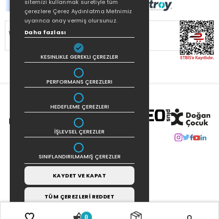
sitemizi kullanmak suretiyle tüm
çerezlere Çerez Aydınlatma Metnimiz
uyarınca onay vermiş olursunuz.
SİTEMİZ
256Bit SSL SERTİFİKASI
İLE
Daha fazlası
KORUNMAKTADIR.
KESINLIKLE GEREKLI ÇEREZLER
PERFORMANS ÇEREZLERI
HEDEFLEME ÇEREZLERI
İŞLEVSEL ÇEREZLER
SINIFLANDIRILMAMIŞ ÇEREZLER
KAYDET VE KAPAT
TÜM ÇEREZLERİ REDDET
0