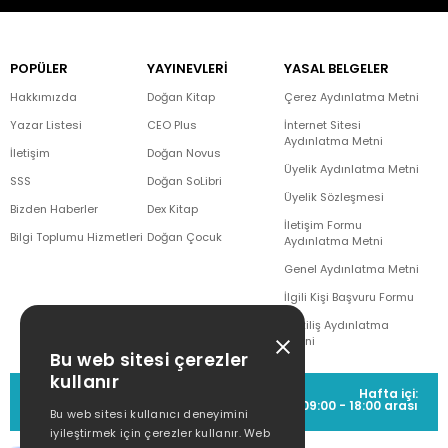
POPÜLER
YAYINEVLERİ
YASAL BELGELER
Hakkımızda
Doğan Kitap
Çerez Aydınlatma Metni
Yazar Listesi
CEO Plus
İnternet Sitesi
Aydınlatma Metni
İletişim
Doğan Novus
Üyelik Aydınlatma Metni
SSS
Doğan SoLibri
Üyelik Sözleşmesi
Bizden Haberler
Dex Kitap
İletişim Formu
Bilgi Toplumu Hizmetleri
Doğan Çocuk
Aydınlatma Metni
Genel Aydınlatma Metni
İlgili Kişi Başvuru Formu
Çekiliş Aydınlatma
Metni
Bu web sitesi çerezler
kullanır
MÜŞTERİ HİZMETLERİ
Hafta içi:
(0212) 373 77 00
09:00 - 18:00 arası
Bu web sitesi kullanıcı deneyimini
iyileştirmek için çerezler kullanır. Web