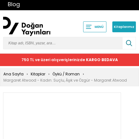
Blog
Kitaplarımız
MENÜ
750 TL ve üzeri alışverişlerinizde
KARGO BEDAVA
Ana Sayfa
Kitaplar
Öykü / Roman
Margaret Atwood - Kadın: Suçlu, Âşık ve Özgür - Margaret Atwood