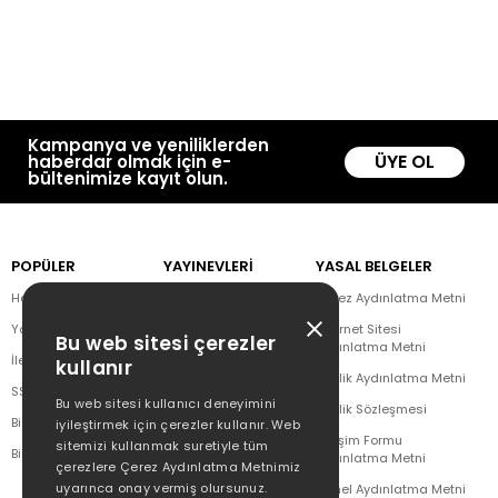
Kampanya ve yeniliklerden
ÜYE OL
haberdar olmak için e-
bültenimize kayıt olun.
POPÜLER
YAYINEVLERİ
YASAL BELGELER
Hakkımızda
Doğan Kitap
Çerez Aydınlatma Metni
Yazar Listesi
CEO Plus
İnternet Sitesi
Bu web sitesi çerezler
Aydınlatma Metni
İletişim
Doğan Novus
kullanır
Üyelik Aydınlatma Metni
SSS
Doğan SoLibri
Bu web sitesi kullanıcı deneyimini
Üyelik Sözleşmesi
Bizden Haberler
Dex Kitap
iyileştirmek için çerezler kullanır. Web
İletişim Formu
sitemizi kullanmak suretiyle tüm
Bilgi Toplumu Hizmetleri
Doğan Çocuk
Aydınlatma Metni
çerezlere Çerez Aydınlatma Metnimiz
uyarınca onay vermiş olursunuz.
Genel Aydınlatma Metni