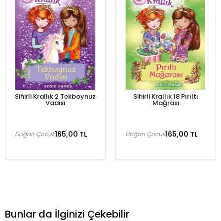
Sihirli Krallık 2 Tekboynuz
Sihirli Krallık 18 Pırıltı
Vadisi
Mağrası
165,00 TL
165,00 TL
Doğan Çocuk
Doğan Çocuk
Bunlar da İlginizi Çekebilir