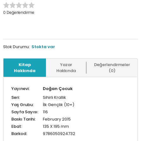
0 Değerlendirme
Stok Durumu:
Stokta var
Kitap
Yazar
Değerlendirmeler
Hakkında
Hakkında
(0)
Yayınevi:
Doğan Çocuk
Seri:
Sihirli Krallik
Yaş Grubu:
İlk Gençlik (10+)
Sayfa Sayısı:
116
Baskı Tarihi:
February 2015
Ebat:
135 X 195 mm
Barkod:
9786050924732