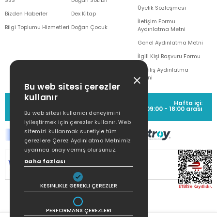
SSS
Doğan SoLibri
Üyelik Sözleşmesi
Bizden Haberler
Dex Kitap
İletişim Formu
Bilgi Toplumu Hizmetleri
Doğan Çocuk
Aydınlatma Metni
Genel Aydınlatma Metni
İlgili Kişi Başvuru Formu
Çekiliş Aydınlatma
Metni
Bu web sitesi çerezler
kullanır
MÜŞTERİ HİZMETLERİ
Hafta içi:
(0212) 373 77 00
09:00 - 18:00 arası
Bu web sitesi kullanıcı deneyimini
iyileştirmek için çerezler kullanır. Web
sitemizi kullanmak suretiyle tüm
çerezlere Çerez Aydınlatma Metnimiz
uyarınca onay vermiş olursunuz.
SİTEMİZ
256Bit SSL SERTİFİKASI
İLE
Daha fazlası
KORUNMAKTADIR.
KESINLIKLE GEREKLI ÇEREZLER
PERFORMANS ÇEREZLERI