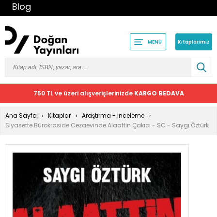
Blog
Kitaplarımız
MENÜ
750 TL ve üzeri alışverişlerinizde
KARGO BEDAVA
Ana Sayfa
Kitaplar
Araştırma - İnceleme
Siyasette Bürokraside Cezaevinde Alaattin Çakıcı - SC - Saygı Öztürk