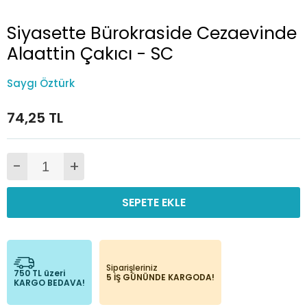
Siyasette Bürokraside Cezaevinde
Alaattin Çakıcı - SC
Saygı Öztürk
74,25 TL
-
+
SEPETE EKLE
Siparişleriniz
750 TL üzeri
5 İŞ GÜNÜNDE KARGODA!
KARGO BEDAVA!