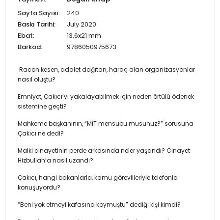
Sayfa Sayısı:
240
Baskı Tarihi:
July 2020
Ebat:
13.6x21 mm
Barkod:
9786050975673
Racon kesen, adalet dağıtan, haraç alan organizasyonlar
nasıl oluştu?
Emniyet, Çakıcı’yı yakalayabilmek için neden örtülü ödenek
sistemine geçti?
Mahkeme başkanının, “MİT mensubu musunuz?” sorusuna
Çakıcı ne dedi?
Malki cinayetinin perde arkasında neler yaşandı? Cinayet
Hizbullah’a nasıl uzandı?
Çakıcı, hangi bakanlarla, kamu görevlileriyle telefonla
konuşuyordu?
“Beni yok etmeyi kafasına koymuştu” dediği kişi kimdi?