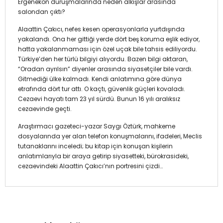
Ergenekon duruşmalarında neden alkışlar arasında
salondan çıktı?
Alaattin Çakıcı, nefes kesen operasyonlarla yurtdışında
yakalandı. Ona her gittiği yerde dört beş koruma eşlik ediyor,
hatta yakalanmaması için özel uçak bile tahsis ediliyordu.
Türkiye’den her türlü bilgiyi alıyordu. Bazen bilgi aktaran,
“Oradan ayrılsın” diyenler arasında siyasetçiler bile vardı.
Gitmediği ülke kalmadı. Kendi anlatımına göre dünya
etrafında dört tur attı. O kaçtı, güvenlik güçleri kovaladı.
Cezaevi hayatı tam 23 yıl sürdü. Bunun 16 yılı aralıksız
cezaevinde geçti.
Araştırmacı gazeteci-yazar Saygı Öztürk, mahkeme
dosyalarında yer alan telefon konuşmalarını, ifadeleri, Meclis
tutanaklarını inceledi; bu kitap için konuşan kişilerin
anlatımlarıyla bir araya getirip siyasetteki, bürokrasideki,
cezaevindeki Alaattin Çakıcı’nın portresini çizdi…