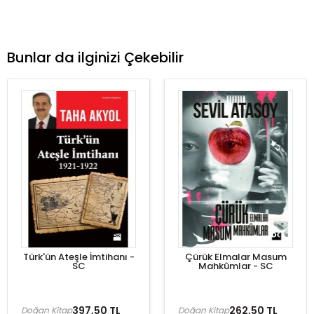
Bunlar da ilginizi Çekebilir
Türk'ün Ateşle İmtihanı -
Çürük Elmalar Masum
SC
Mahkûmlar - SC
397,50 TL
262,50 TL
Doğan Kitap
Doğan Kitap