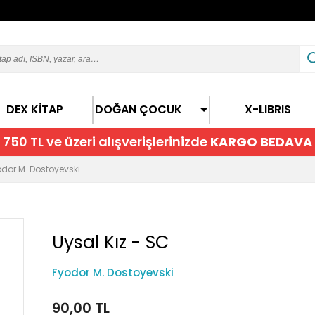
DEX KİTAP
DOĞAN ÇOCUK
X-LIBRIS
750 TL ve üzeri alışverişlerinizde
KARGO BEDAVA
odor M. Dostoyevski
Uysal Kız - SC
Fyodor M. Dostoyevski
90,00 TL