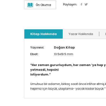
Paylaşım:
Ön Okuma
Kitap Hakkında
Yazar Hakkında
Yayınevi:
Doğan Kitap
Ebat:
13.5x19.5 mm
“Her zaman gururluydum, her zaman ‘ya hep ya 
yetmezdi, hepsini
istiyordum.”
Umutsuz bir adamın, birkaç saat önce intihar etmiş 
hepimiz için büyük, ulaşılama- yacak kadar büyük.”