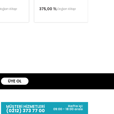
375,00 TL
oğan Kitap
Doğan Kitap
ÜYE OL
MÜŞTERİ HİZMETLERİ
Hafta içi:
09:00 - 18:00 arası
(0212) 373 77 00