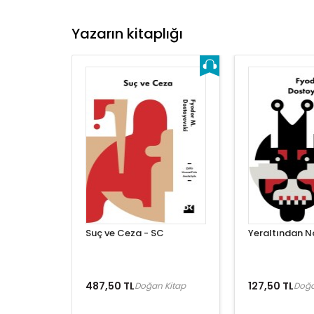
Yazarın kitaplığı
Suç ve Ceza - SC
Yeraltından N
487,50 TL
127,50 TL
Doğan Kitap
Doğa