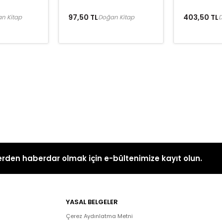
97,50 TL
403,50 TL
n Kitap
Doğan Kitap
D
rden haberdar olmak için e-bültenimize kayıt olun.
YASAL BELGELER
Çerez Aydınlatma Metni