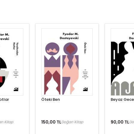
otlar
Öteki Ben
Beyaz Gece
150,00 TL
90,00 TL
n Kitap
Doğan Kitap
Do