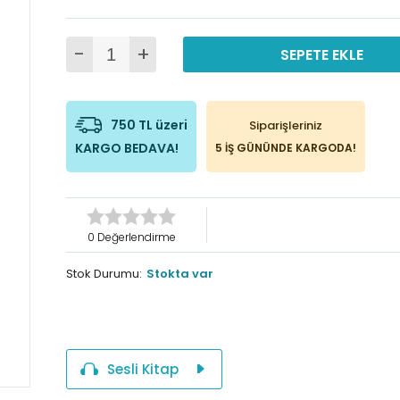
-
+
SEPETE EKLE
750 TL üzeri
Siparişleriniz
KARGO BEDAVA!
5 İŞ GÜNÜNDE KARGODA!
0 Değerlendirme
Stok Durumu:
Stokta var
Sesli Kitap