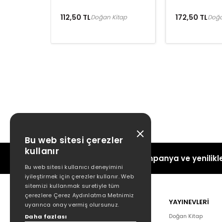
112,50 TL
172,50 TL
Doğan Kitap
Doğa
Bu web sitesi çerezler
kullanır
Kampanya ve yenilikle
Bu web sitesi kullanıcı deneyimini
iyileştirmek için çerezler kullanır. Web
sitemizi kullanmak suretiyle tüm
çerezlere Çerez Aydınlatma Metnimiz
POPÜLER
YAYINEVLERİ
uyarınca onay vermiş olursunuz.
Hakkımızda
Doğan Kitap
Daha fazlası