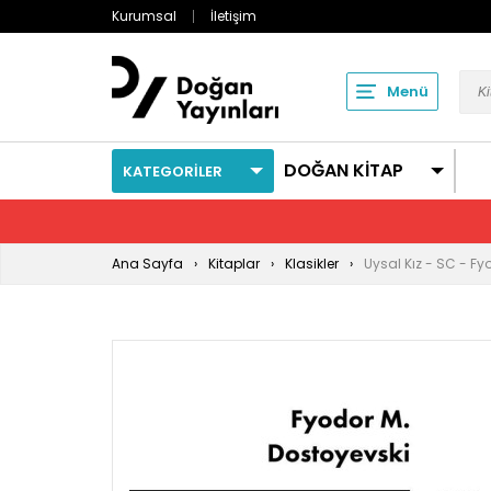
Kurumsal
İletişim
Menü
DOĞAN KİTAP
KATEGORİLER
Ana Sayfa
Kitaplar
Klasikler
Uysal Kız - SC - Fy