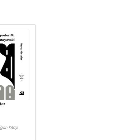
ler
ğan Kitap