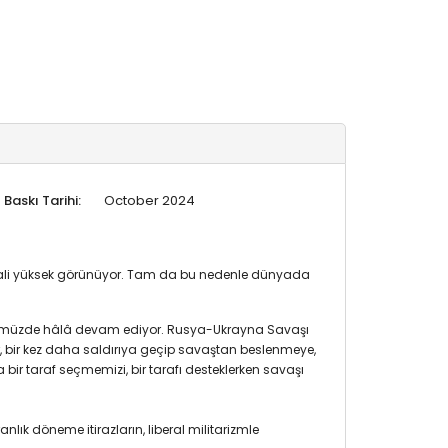
Baskı Tarihi:
October 2024
ihtimali yüksek görünüyor. Tam da bu nedenle dünyada
ünümüzde hâlâ devam ediyor. Rusya-Ukrayna Savaşı
ar, bir kez daha saldırıya geçip savaştan beslenmeye,
bir taraf seçmemizi, bir tarafı desteklerken savaşı
nlık döneme itirazların, liberal militarizmle