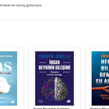
 bitmeyen bir savaş görünüyor.
İnsan Beyninin Gelişimi
Herkes Bili