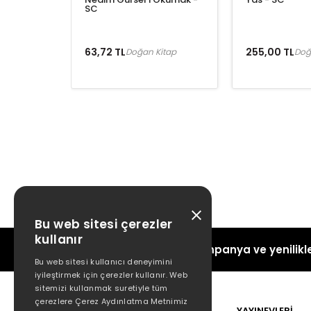
SC
63,72 TL
255,00 TL
Doğan Kitap
Doğ
Bu web sitesi çerezler
kullanır
Kampanya ve yenilikle
Bu web sitesi kullanıcı deneyimini
iyileştirmek için çerezler kullanır. Web
sitemizi kullanmak suretiyle tüm
çerezlere Çerez Aydınlatma Metnimiz
POPÜLER
YAYINEVLERİ