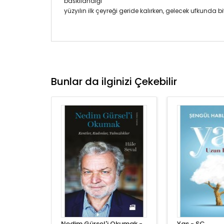
baskılandığı
yüzyılın ilk çeyreği geride kalırken, gelecek ufkunda
Bunlar da ilginizi Çekebilir
Nedim Gürsel'i Okumak -
Yas - SC