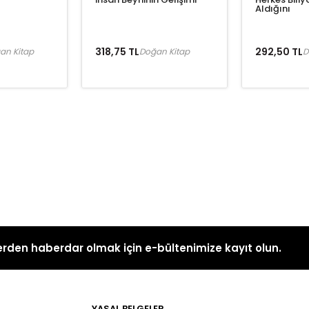
Aldığını
318,75 TL
292,50 TL
an Kitap
Doğan Kitap
D
rden haberdar olmak için e-bültenimize kayıt olun.
YASAL BELGELER