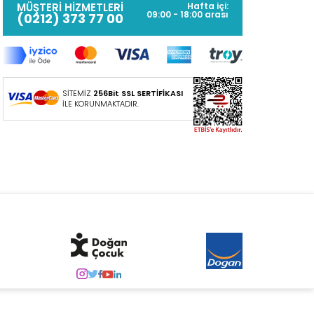
MÜŞTERİ HİZMETLERİ
Hafta içi:
09:00 - 18:00 arası
(0212) 373 77 00
SİTEMİZ
256Bit SSL SERTİFİKASI
İLE KORUNMAKTADIR.