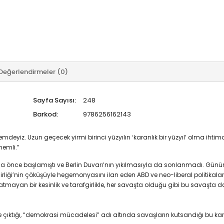
Değerlendirmeler (0)
Sayfa Sayısı:
248
Barkod:
9786256162143
önemdeyiz. Uzun geçecek yirmi birinci yüzyılın ʻkaranlık bir yüzyılʼ olma 
emli.”
a önce başlamıştı ve Berlin Duvarı’nın yıkılmasıyla da sonlanmadı. G
 Birliği’nin çöküşüyle hegemonyasını ilan eden ABD ve neo-liberal politikal
ayan bir kesinlik ve tarafgirlikle, her savaşta olduğu gibi bu savaşta da 
ne çıktığı, “demokrasi mücadelesi” adı altında savaşların kutsandığı bu kara