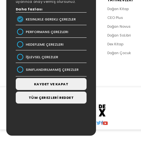
uyarınca onay vermiş olursunuz.
Hakkımızda
Doğan Kitap
Daha fazlası
Yazar Listesi
CEO Plus
KESINLIKLE GEREKLI ÇEREZLER
İletişim
Doğan Novus
PERFORMANS ÇEREZLERI
SSS
Doğan SoLibri
Bizden Haberler
Dex Kitap
HEDEFLEME ÇEREZLERI
Bilgi Toplumu Hizmetleri
Doğan Çocuk
İŞLEVSEL ÇEREZLER
SINIFLANDIRILMAMIŞ ÇEREZLER
KAYDET VE KAPAT
TÜM ÇEREZLERİ REDDET