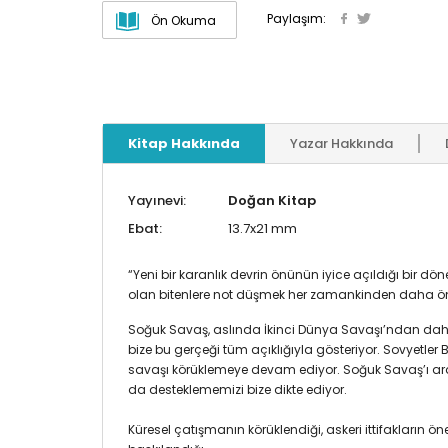
Paylaşım:
Ön Okuma
Kitap Hakkında
Yazar Hakkında
Yayınevi:
Doğan Kitap
Ebat:
13.7x21 mm
“Yeni bir karanlık devrin önünün iyice açıldığı bir d
olan bitenlere not düşmek her zamankinden daha ön
Soğuk Savaş, aslında İkinci Dünya Savaşı’ndan dah
bize bu gerçeği tüm açıklığıyla gösteriyor. Sovyetler
savaşı körüklemeye devam ediyor. Soğuk Savaş’ı aratm
da desteklememizi bize dikte ediyor.
Küresel çatışmanın körüklendiği, askeri ittifakların ö