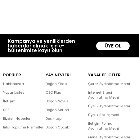
Kampanya ve yeniliklerden
ÜYE OL
haberdar olmak için e-
bültenimize kayıt olun.
POPÜLER
YAYINEVLERİ
YASAL BELGELER
Hakkımızda
Doğan Kitap
Çerez Aydınlatma Metni
Yazar Listesi
CEO Plus
İnternet Sitesi
Aydınlatma Metni
İletişim
Doğan Novus
Üyelik Aydınlatma Metni
SSS
Doğan SoLibri
Üyelik Sözleşmesi
Bizden Haberler
Dex Kitap
İletişim Formu
Bilgi Toplumu Hizmetleri
Doğan Çocuk
Aydınlatma Metni
Genel Aydınlatma Metni