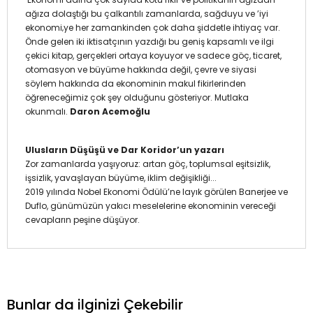
ağıza dolaştığı bu çalkantılı zamanlarda, sağduyu ve ’iyi
ekonomi‚ye her zamankinden çok daha şiddetle ihtiyaç var.
Önde gelen iki iktisatçının yazdığı bu geniş kapsamlı ve ilgi
çekici kitap, gerçekleri ortaya koyuyor ve sadece göç, ticaret,
otomasyon ve büyüme hakkında değil, çevre ve siyasi
söylem hakkında da ekonominin makul fikirlerinden
öğreneceğimiz çok şey olduğunu gösteriyor. Mutlaka
okunmalı.
Daron Acemoğlu
Ulusların Düşüşü ve Dar Koridor’un yazarı
Zor zamanlarda yaşıyoruz: artan göç, toplumsal eşitsizlik,
işsizlik, yavaşlayan büyüme, iklim değişikliği...
2019 yılında Nobel Ekonomi Ödülü’ne layık görülen Banerjee ve
Duflo, günümüzün yakıcı meselelerine ekonominin vereceği
cevapların peşine düşüyor.
Bunlar da ilginizi Çekebilir