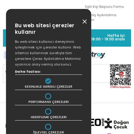
İlgili Kişi Başvuru Formu
Çekiliş Aydınlatma
Metni
Bu web sitesi çerezler
kullanır
MÜŞTERİ HİZMETLERİ
Hafta içi:
(0212) 373 77 00
09:00 - 18:00 arası
Bu web sitesi kullanıcı deneyimini
iyileştirmek için çerezler kullanır. Web
sitemizi kullanmak suretiyle tüm
çerezlere Çerez Aydınlatma Metnimiz
uyarınca onay vermiş olursunuz.
SİTEMİZ
256Bit SSL SERTİFİKASI
İLE
Daha fazlası
KORUNMAKTADIR.
KESINLIKLE GEREKLI ÇEREZLER
PERFORMANS ÇEREZLERI
HEDEFLEME ÇEREZLERI
İŞLEVSEL ÇEREZLER