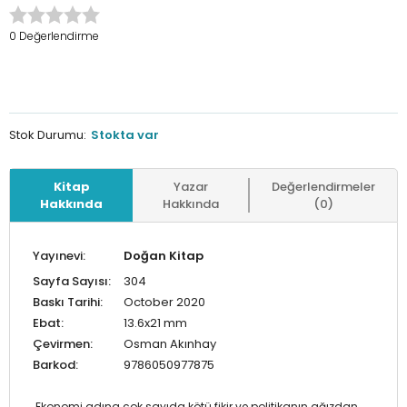
0 Değerlendirme
Stok Durumu:
Stokta var
Kitap
Yazar
Değerlendirmeler
Hakkında
Hakkında
(0)
Yayınevi:
Doğan Kitap
Sayfa Sayısı:
304
Baskı Tarihi:
October 2020
Ebat:
13.6x21 mm
Çevirmen:
Osman Akınhay
Barkod:
9786050977875
Ekonomi adına çok sayıda kötü fikir ve politikanın ağızdan