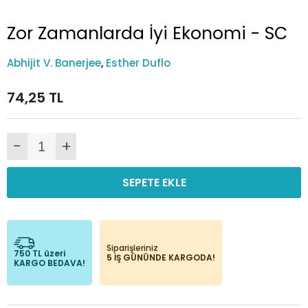
Zor Zamanlarda İyi Ekonomi - SC
Abhijit V. Banerjee
,
Esther Duflo
74,25 TL
-
+
SEPETE EKLE
Siparişleriniz
750 TL üzeri
5 İŞ GÜNÜNDE KARGODA!
KARGO BEDAVA!