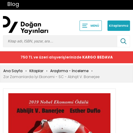
Blog
Kitaplarımız
MENÜ
750 TL ve üzeri alışverişlerinizde
KARGO BEDAVA
Ana Sayfa
Kitaplar
Araştırma - İnceleme
Zor Zamanlarda İyi Ekonomi - SC - Abhijit V. Banerjee