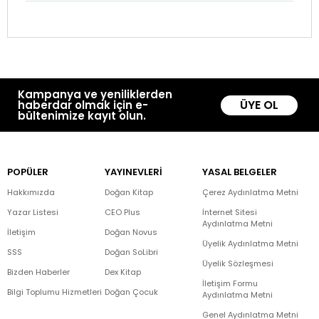
Kampanya ve yeniliklerden
ÜYE OL
haberdar olmak için e-
bültenimize kayıt olun.
POPÜLER
YAYINEVLERİ
YASAL BELGELER
Hakkımızda
Doğan Kitap
Çerez Aydınlatma Metni
Yazar Listesi
CEO Plus
İnternet Sitesi
Aydınlatma Metni
İletişim
Doğan Novus
Üyelik Aydınlatma Metni
SSS
Doğan SoLibri
Üyelik Sözleşmesi
Bizden Haberler
Dex Kitap
İletişim Formu
Bilgi Toplumu Hizmetleri
Doğan Çocuk
Aydınlatma Metni
Genel Aydınlatma Metni