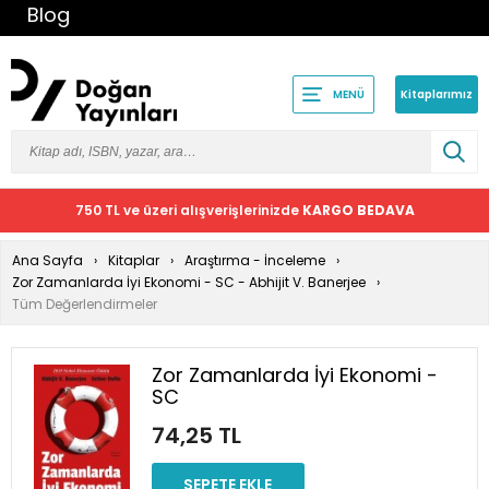
Blog
Kitaplarımız
MENÜ
750 TL ve üzeri alışverişlerinizde
KARGO BEDAVA
Ana Sayfa
Kitaplar
Araştırma - İnceleme
Zor Zamanlarda İyi Ekonomi - SC - Abhijit V. Banerjee
Tüm Değerlendirmeler
Zor Zamanlarda İyi Ekonomi -
SC
74,25 TL
SEPETE EKLE