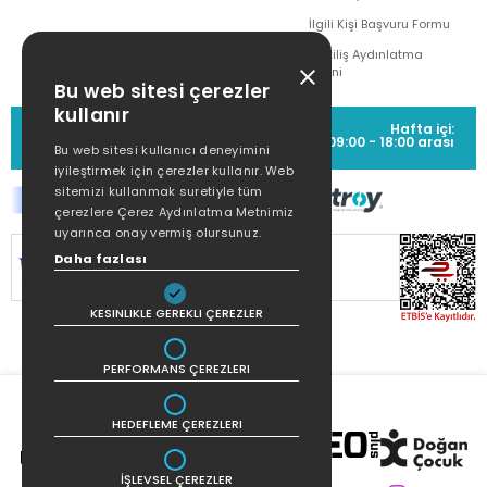
İlgili Kişi Başvuru Formu
Çekiliş Aydınlatma
Metni
Bu web sitesi çerezler
kullanır
MÜŞTERİ HİZMETLERİ
Hafta içi:
(0212) 373 77 00
09:00 - 18:00 arası
Bu web sitesi kullanıcı deneyimini
iyileştirmek için çerezler kullanır. Web
sitemizi kullanmak suretiyle tüm
çerezlere Çerez Aydınlatma Metnimiz
uyarınca onay vermiş olursunuz.
Daha fazlası
SİTEMİZ
256Bit SSL SERTİFİKASI
İLE
KORUNMAKTADIR.
KESINLIKLE GEREKLI ÇEREZLER
PERFORMANS ÇEREZLERI
HEDEFLEME ÇEREZLERI
İŞLEVSEL ÇEREZLER