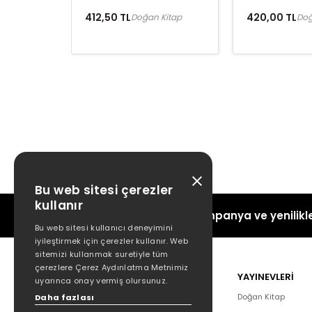
412,50 TL
420,00 TL
Doğan Kitap
Doğ
Bu web sitesi çerezler
kullanır
Kampanya ve yenilikle
Bu web sitesi kullanıcı deneyimini
iyileştirmek için çerezler kullanır. Web
sitemizi kullanmak suretiyle tüm
çerezlere Çerez Aydınlatma Metnimiz
POPÜLER
YAYINEVLERİ
uyarınca onay vermiş olursunuz.
Hakkımızda
Doğan Kitap
Daha fazlası