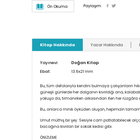
Paylaşım:
Ön Okuma
Kitap Hakkında
Yazar Hakkında
Yayınevi:
Doğan Kitap
Ebat:
13.6x21 mm
Bu, tüm defolarıyla kendini bulmaya çalışanların hi
güneşli günlerde her dalganın kıvrıldığı ana, kalaba
yokuşa da, tırmanırken arkasından iten her rüzgâra d
Bu, onlarca minik öyküden oluşan, hepimizin tam
Umut müthiş bir şey. Sesiyle cam patlatabilecek alç
bacağına kıvrılan bir sokak kedisi gibi.
ÖNİZLEME