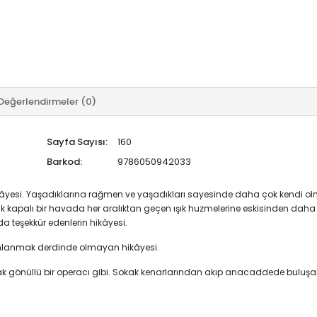
Değerlendirmeler (0)
Sayfa Sayısı:
160
Barkod:
9786050942033
kâyesi. Yaşadıklarına rağmen ve yaşadıkları sayesinde daha çok kendi olm
lık kapalı bir havada her aralıktan geçen ışık huzmelerine eskisinden dah
a teşekkür edenlerin hikâyesi.
amlanmak derdinde olmayan hikâyesi.
ak gönüllü bir operacı gibi. Sokak kenarlarından akıp anacaddede buluşan