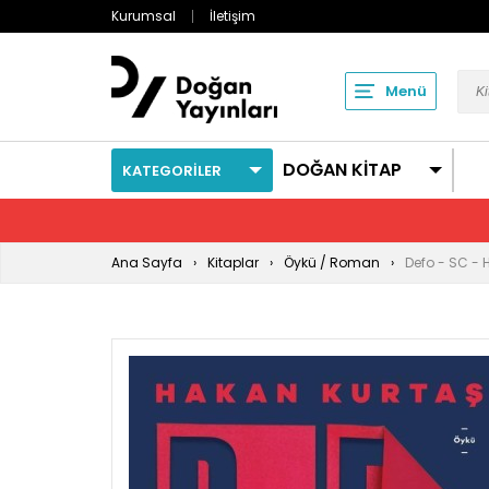
Kurumsal
İletişim
Menü
DOĞAN KİTAP
KATEGORİLER
Ana Sayfa
Kitaplar
Öykü / Roman
Defo - SC - 