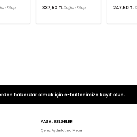
337,50 TL
247,50 TL
an Kitap
Doğan Kitap
D
rden haberdar olmak için e-bültenimize kayıt olun.
YASAL BELGELER
Çerez Aydınlatma Metni