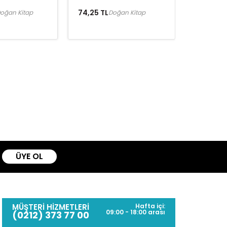
74,25 TL
oğan Kitap
Doğan Kitap
ÜYE OL
MÜŞTERİ HİZMETLERİ
Hafta içi:
09:00 - 18:00 arası
(0212) 373 77 00