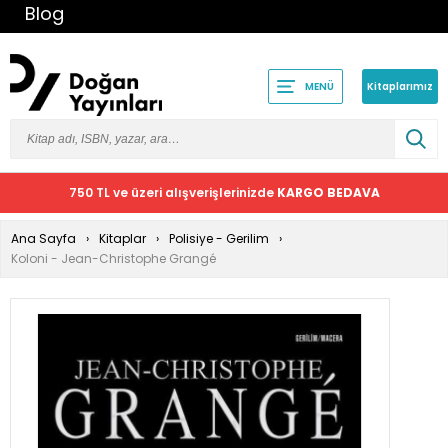
Blog
Kitaplarımız
MENÜ
750 TL ve üzeri alışverişlerinizde
KARGO BEDAVA
Ana Sayfa
Kitaplar
Polisiye - Gerilim
Koloni - Jean-Christophe Grangé