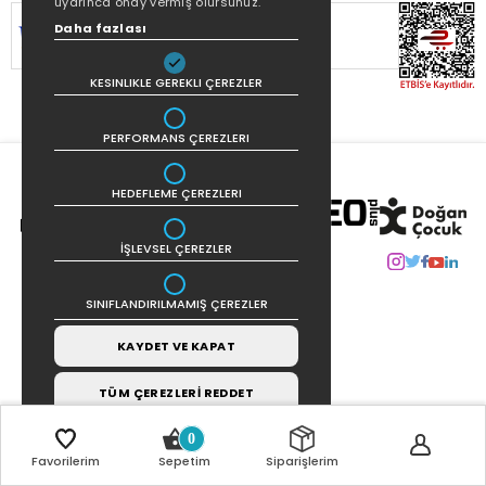
uyarınca onay vermiş olursunuz.
SİTEMİZ
256Bit SSL SERTİFİKASI
İLE
Daha fazlası
KORUNMAKTADIR.
KESINLIKLE GEREKLI ÇEREZLER
PERFORMANS ÇEREZLERI
HEDEFLEME ÇEREZLERI
İŞLEVSEL ÇEREZLER
SINIFLANDIRILMAMIŞ ÇEREZLER
KAYDET VE KAPAT
TÜM ÇEREZLERİ REDDET
0
Favorilerim
Sepetim
Siparişlerim
COPYRIGHT © 2021 | TASARIM VE UYGULAMA:
CARBON INTERAKTIF