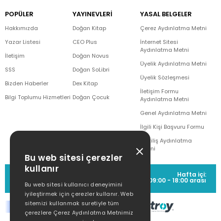
POPÜLER
YAYINEVLERİ
YASAL BELGELER
Hakkımızda
Doğan Kitap
Çerez Aydınlatma Metni
Yazar Listesi
CEO Plus
İnternet Sitesi
Aydınlatma Metni
İletişim
Doğan Novus
Üyelik Aydınlatma Metni
SSS
Doğan SoLibri
Üyelik Sözleşmesi
Bizden Haberler
Dex Kitap
İletişim Formu
Bilgi Toplumu Hizmetleri
Doğan Çocuk
Aydınlatma Metni
Genel Aydınlatma Metni
İlgili Kişi Başvuru Formu
Çekiliş Aydınlatma
Metni
Bu web sitesi çerezler
kullanır
MÜŞTERİ HİZMETLERİ
Hafta içi:
(0212) 373 77 00
09:00 - 18:00 arası
Bu web sitesi kullanıcı deneyimini
iyileştirmek için çerezler kullanır. Web
sitemizi kullanmak suretiyle tüm
çerezlere Çerez Aydınlatma Metnimiz