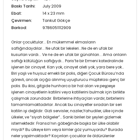
Baskı Tarihi:
July 2009
Ebat:
14 x 23 mm
Çevirmen:
Tankut Gökçe
Barkod:
9786051112909
Onlar çocuktular... En mükemmel elmasların
saflığındaydılar... Ne ufak bir lekeleri...Ne de en ufak bir
kusurları vardı... Ve ne de en ufak bir günahları... Ama onların
saflığı kötülüğün saflığıydı... Paris’te bir Ermeni katedralinde
işlenen bir cinayet. Kan yok, cinayet aleti yok, yara bere yok…
Biri yaşlı ve huysuz emekli bir polis, diğeri Çocuk Bürosu’nda
görevli, ancak açığa alınmış uyuşturucu müptelası genç bir
polis. Bu ikisi, gitgide hunharca bir hal alan ve peşpeşe
işlenen cinayetlerin katilini veya katillerini bulmak için birlikte
çalışmak zorundadır. Birbirlerine ihtiyaçları vardır, birbirlerini
tamamlamaktadırlar. Ancak bu cinayetler sıradan bir seri
katilin işi değildir. Gizli servisler, naziler,Yahudiler, ülke içinde
ülkeler, ve “siyah bölgeler”… Sanki birileri bir şeyleri gizlemek
istemektedir. Fransa’nın göbeğinde başka bir ülke olabilir
miydi? Bu ülkeye kim veya kimler göz yumuyordu? Burada
neler yapılmaktadır? Kaçırılan çocuklar ile öldürülenler