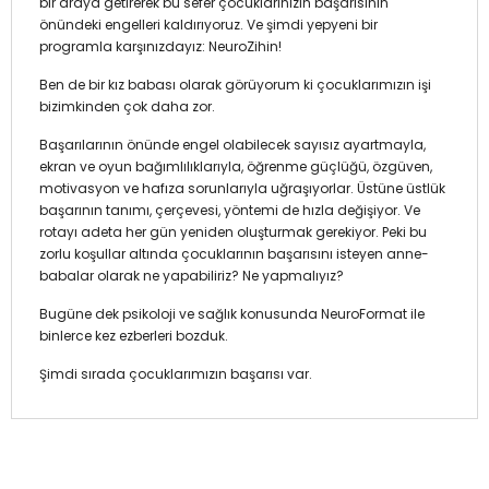
bir araya getirerek bu sefer çocuklarınızın başarısının
önündeki engelleri kaldırıyoruz. Ve şimdi yepyeni bir
programla karşınızdayız: NeuroZihin!
Ben de bir kız babası olarak görüyorum ki çocuklarımızın işi
bizimkinden çok daha zor.
Başarılarının önünde engel olabilecek sayısız ayartmayla,
ekran ve oyun bağımlılıklarıyla, öğrenme güçlüğü, özgüven,
motivasyon ve hafıza sorunlarıyla uğraşıyorlar. Üstüne üstlük
başarının tanımı, çerçevesi, yöntemi de hızla değişiyor. Ve
rotayı adeta her gün yeniden oluşturmak gerekiyor. Peki bu
zorlu koşullar altında çocuklarının başarısını isteyen anne-
babalar olarak ne yapabiliriz? Ne yapmalıyız?
Bugüne dek psikoloji ve sağlık konusunda NeuroFormat ile
binlerce kez ezberleri bozduk.
Şimdi sırada çocuklarımızın başarısı var.