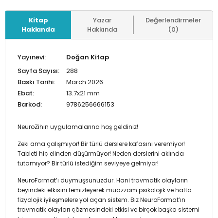
Kitap
Yazar
Değerlendirmeler
Hakkında
Hakkında
(0)
Yayınevi:
Doğan Kitap
Sayfa Sayısı:
288
Baskı Tarihi:
March 2026
Ebat:
13.7x21 mm
Barkod:
9786256666153
NeuroZihin uygulamalarına hoş geldiniz!
Zeki ama çalışmıyor! Bir türlü derslere kafasını veremiyor!
Tableti hiç elinden düşürmüyor! Neden derslerini aklında
tutamıyor? Bir türlü istediğim seviyeye gelmiyor!
NeuroFormat’ı duymuşsunuzdur. Hani travmatik olayların
beyindeki etkisini temizleyerek muazzam psikolojik ve hatta
fizyolojik iyileşmelere yol açan sistem. Biz NeuroFormat’ın
travmatik olayları çözmesindeki etkisi ve birçok başka sistemi