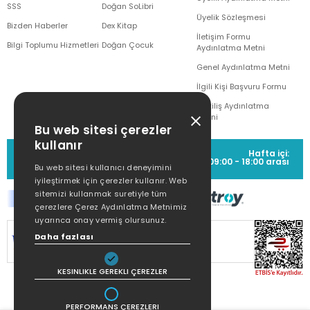
SSS
Doğan SoLibri
Üyelik Sözleşmesi
Bizden Haberler
Dex Kitap
İletişim Formu
Bilgi Toplumu Hizmetleri
Doğan Çocuk
Aydınlatma Metni
Genel Aydınlatma Metni
İlgili Kişi Başvuru Formu
Çekiliş Aydınlatma
Metni
Bu web sitesi çerezler
kullanır
MÜŞTERİ HİZMETLERİ
Hafta içi:
(0212) 373 77 00
09:00 - 18:00 arası
Bu web sitesi kullanıcı deneyimini
iyileştirmek için çerezler kullanır. Web
sitemizi kullanmak suretiyle tüm
çerezlere Çerez Aydınlatma Metnimiz
uyarınca onay vermiş olursunuz.
SİTEMİZ
256Bit SSL SERTİFİKASI
İLE
Daha fazlası
KORUNMAKTADIR.
KESINLIKLE GEREKLI ÇEREZLER
PERFORMANS ÇEREZLERI