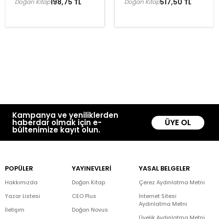
198,75 TL
517,50 TL
Doğan Kitap
Doğan Kitap
Kampanya ve yeniliklerden
ÜYE OL
haberdar olmak için e-
bültenimize kayıt olun.
POPÜLER
YAYINEVLERİ
YASAL BELGELER
Hakkımızda
Doğan Kitap
Çerez Aydınlatma Metni
Yazar Listesi
CEO Plus
İnternet Sitesi
Aydınlatma Metni
İletişim
Doğan Novus
Üyelik Aydınlatma Metni