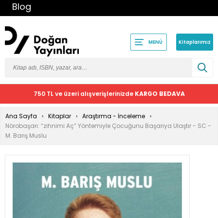
Blog
Kitaplarımız
MENÜ
750 TL ve üzeri alışverişlerinizde
KARGO BEDAVA
Ana Sayfa
Kitaplar
Araştırma - İnceleme
Nörobaşarı: “zihnimi Aç” Yöntemiyle Çocuğunu Başarıya Ulaştır - SC -
M. Barış Muslu