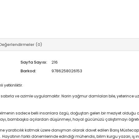
Değerlendirmeler (0)
Sayfa Sayısı:
216
Barkod:
9786258026153
yetkinliktir.
rı sabırla ve azimle uygulamaktır. Narin yağmur damlaları bile, yeterince 
kırabilmenin sadece belli insanlara özgü, doğuştan gelen bir meziyet olduğu
 bakmayı, bambaşka açılardan düşünmeyi, hayal gücünüzü çalıştırmayı öğreteb
e yaratıcılık katmak üzere danışman olarak davet edilen Barış Müstecaplıoğl
. Hayatının farklı dönemlerinde edindiği mühendis, bilim kurgu yazarı, iş insa