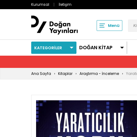
Kurumsal
İletişim
Menü
DOĞAN KİTAP
KATEGORİLER
Ana Sayfa
Kitaplar
Araştırma - İnceleme
Yarat