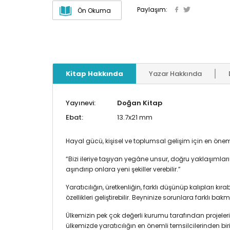
Paylaşım:
Ön Okuma
Kitap Hakkında
Yazar Hakkında
Yayınevi:
Doğan Kitap
Ebat:
13.7x21 mm
Hayal gücü, kişisel ve toplumsal gelişim için en önemli 
“Bizi ileriye taşıyan yegâne unsur, doğru yaklaşımla
aşındırıp onlara yeni şekiller verebilir.”
Yaratıcılığın, üretkenliğin, farklı düşünüp kalıpları 
özellikleri geliştirebilir. Beyninize sorunlara farklı
Ülkemizin pek çok değerli kurumu tarafından projelerin
ülkemizde yaratıcılığın en önemli temsilcilerinden biri