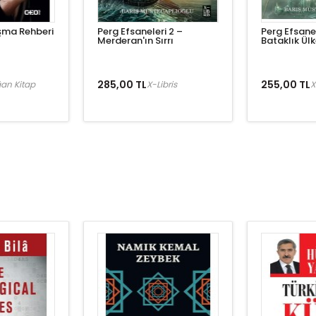
şma Rehberi
Perg Efsaneleri 2 –
Perg Efsanel
Merderan'ın Sırrı
Bataklık Ül
285,00 TL
255,00 TL
an Kitap
X-Libris
X