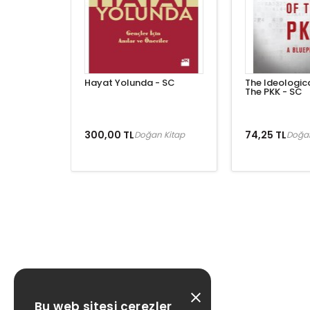
Hayat Yolunda - SC
The Ideologic
The PKK - SC
300,00 TL
74,25 TL
Doğan Kitap
Doğan
Bu web sitesi çerezler