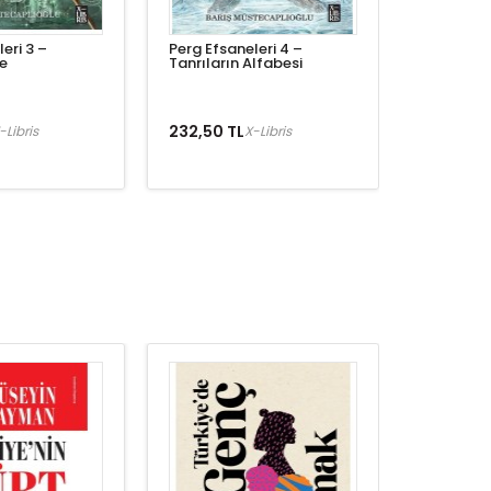
eri 3 –
Perg Efsaneleri 4 –
ke
Tanrıların Alfabesi
232,50 TL
-Libris
X-Libris