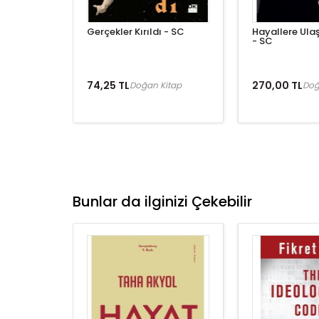
Gerçekler Kırıldı - SC
Hayallere Ula
- SC
74,25 TL
270,00 TL
Doğan Kitap
Doğ
Bunlar da ilginizi Çekebilir