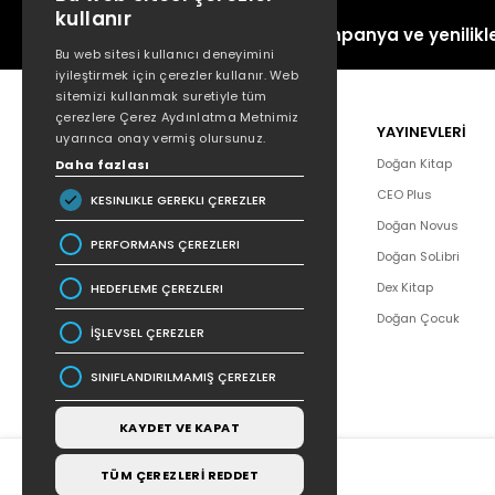
kullanır
Kampanya ve yenilikle
Bu web sitesi kullanıcı deneyimini
iyileştirmek için çerezler kullanır. Web
sitemizi kullanmak suretiyle tüm
çerezlere Çerez Aydınlatma Metnimiz
POPÜLER
YAYINEVLERİ
uyarınca onay vermiş olursunuz.
Hakkımızda
Doğan Kitap
Daha fazlası
Yazar Listesi
CEO Plus
KESINLIKLE GEREKLI ÇEREZLER
İletişim
Doğan Novus
PERFORMANS ÇEREZLERI
SSS
Doğan SoLibri
Bizden Haberler
Dex Kitap
HEDEFLEME ÇEREZLERI
Bilgi Toplumu Hizmetleri
Doğan Çocuk
İŞLEVSEL ÇEREZLER
SINIFLANDIRILMAMIŞ ÇEREZLER
KAYDET VE KAPAT
TÜM ÇEREZLERİ REDDET