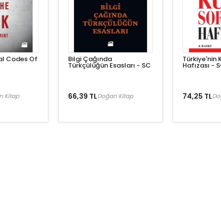
al Codes Of
Bilgi Çağında
Türkiye'nin 
Türkçülüğün Esasları - SC
Hafızası - 
66,39 TL
74,25 TL
 Kitap
Doğan Kitap
Do