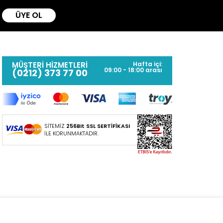
ÜYE OL
MÜŞTERİ HİZMETLERİ
Hafta içi:
09:00 - 18:00 arası
(0212) 373 77 00
SİTEMİZ
256Bit SSL SERTİFİKASI
İLE KORUNMAKTADIR.