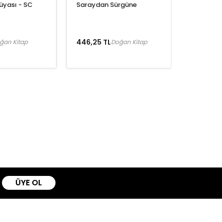
üyası - SC
Saraydan Sürgüne
446,25 TL
ğan Kitap
Doğan Kitap
ÜYE OL