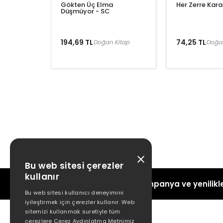
Gökten Üç Elma
Her Zerre Kara
Düşmüyor - SC
194,69 TL
74,25 TL
Doğan Kitap
Doğan
Bu web sitesi çerezler
kullanır
Kampanya ve yenilikle
Bu web sitesi kullanıcı deneyimini
iyileştirmek için çerezler kullanır. Web
sitemizi kullanmak suretiyle tüm
çerezlere Çerez Aydınlatma Metnimiz