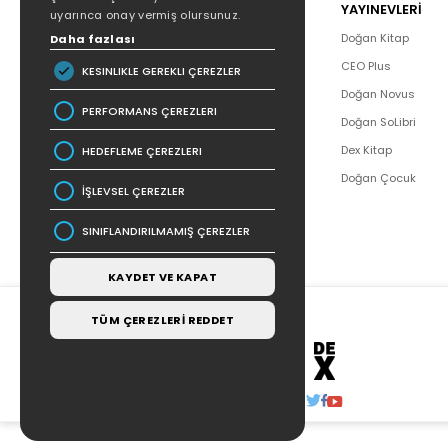
POPÜLER
YAYINEVLERİ
uyarınca onay vermiş olursunuz.
Hakkımızda
Doğan Kitap
Daha fazlası
Yazar Listesi
CEO Plus
KESINLIKLE GEREKLI ÇEREZLER
İletişim
Doğan Novus
PERFORMANS ÇEREZLERI
SSS
Doğan SoLibri
Bizden Haberler
Dex Kitap
HEDEFLEME ÇEREZLERI
Bilgi Toplumu Hizmetleri
Doğan Çocuk
İŞLEVSEL ÇEREZLER
SINIFLANDIRILMAMIŞ ÇEREZLER
KAYDET VE KAPAT
TÜM ÇEREZLERİ REDDET