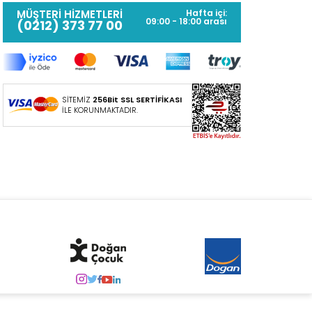
MÜŞTERİ HİZMETLERİ
Hafta içi:
09:00 - 18:00 arası
(0212) 373 77 00
SİTEMİZ
256Bit SSL SERTİFİKASI
İLE KORUNMAKTADIR.