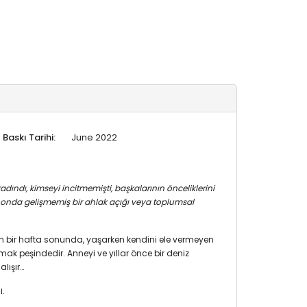
Baskı Tarihi:
June 2022
adındı, kimseyi incitmemişti, başkalarının önceliklerini
lki onda gelişmemiş bir ahlak açığı veya toplumsal
en bir hafta sonunda, yaşarken kendini ele vermeyen
ak peşindedir. Anneyi ve yıllar önce bir deniz
alışır…
si.