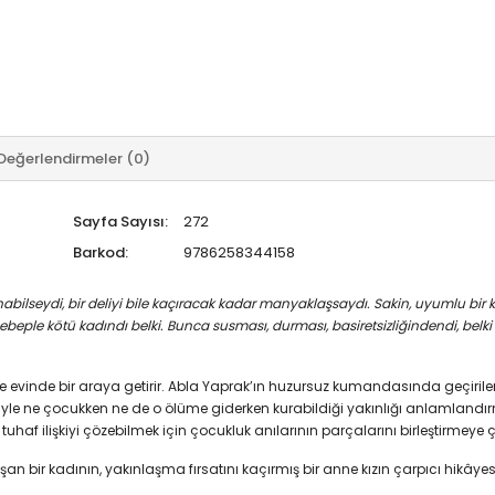
Değerlendirmeler (0)
Sayfa Sayısı:
272
Barkod:
9786258344158
nabilseydi, bir deliyi bile kaçıracak kadar manyaklaşsaydı. Sakin, uyumlu bir k
u sebeple kötü kadındı belki. Bunca susması, durması, basiretsizliğindendi, be
le evinde bir araya getirir. Abla Yaprak’ın huzursuz kumandasında geçiril
siyle ne çocukken ne de o ölüme giderken kurabildiği yakınlığı anlamlandırm
af ilişkiyi çözebilmek için çocukluk anılarının parçalarını birleştirmeye ç
 bir kadının, yakınlaşma fırsatını kaçırmış bir anne kızın çarpıcı hikâye