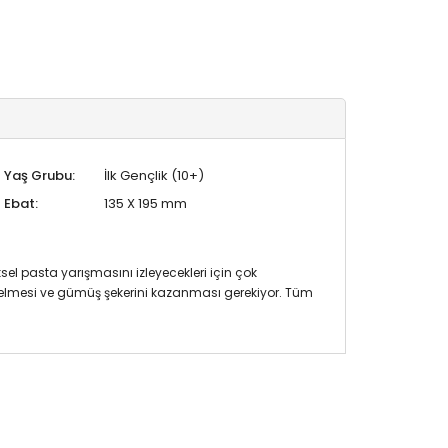
Yaş Grubu:
İlk Gençlik (10+)
Ebat:
135 X 195 mm
ksel pasta yarışmasını izleyecekleri için çok
 gelmesi ve gümüş şekerini kazanması gerekiyor. Tüm