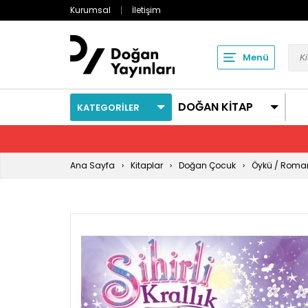
Kurumsal
İletişim
Menü
DOĞAN KİTAP
KATEGORİLER
Ana Sayfa
Kitaplar
Doğan Çocuk
Öykü / Roma