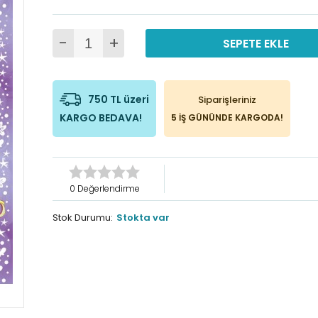
-
+
SEPETE EKLE
750 TL üzeri
Siparişleriniz
KARGO BEDAVA!
5 İŞ GÜNÜNDE KARGODA!
0 Değerlendirme
Stok Durumu:
Stokta var