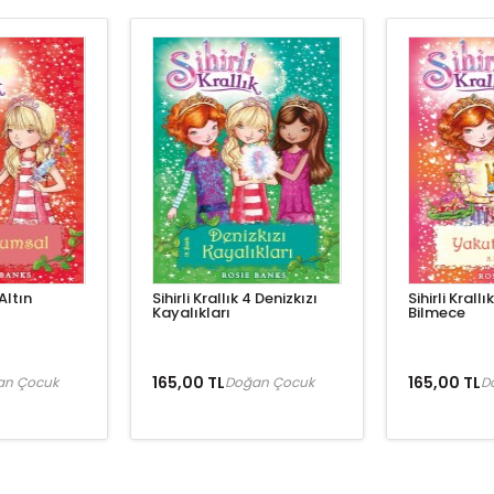
 Altın
Sihirli Krallık 4 Denizkızı
Sihirli Krall
Kayalıkları
Bilmece
165,00 TL
165,00 TL
an Çocuk
Doğan Çocuk
D