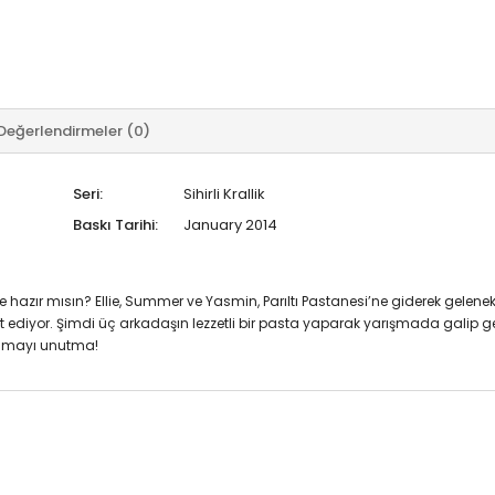
Değerlendirmeler (0)
Seri:
Sihirli Krallik
Baskı Tarihi:
January 2014
meye hazır mısın? Ellie, Summer ve Yasmin, Parıltı Pastanesi’ne giderek gelene
üst ediyor. Şimdi üç arkadaşın lezzetli bir pasta yaparak yarışmada galip
okumayı unutma!