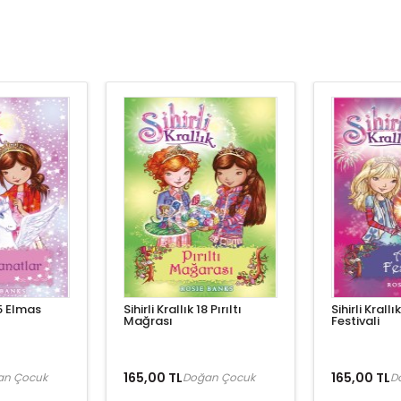
25 Elmas
Sihirli Krallık 18 Pırıltı
Sihirli Krall
Mağrası
Festivali
165,00 TL
165,00 TL
an Çocuk
Doğan Çocuk
D