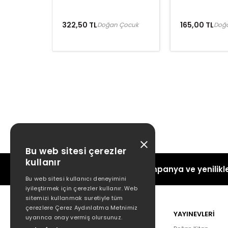
322,50 TL
165,00 TL
Doğan Çocuk
Doğ
Bu web sitesi çerezler
kullanır
Kampanya ve yenilikle
Bu web sitesi kullanıcı deneyimini
iyileştirmek için çerezler kullanır. Web
sitemizi kullanmak suretiyle tüm
çerezlere Çerez Aydınlatma Metnimiz
POPÜLER
YAYINEVLERİ
uyarınca onay vermiş olursunuz.