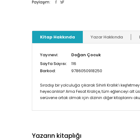
Paylaşım:
Kitap Hakkında
Yazar Hakkında
Yayınevi:
Doğan Çocuk
Sayfa Sayısı:
116
Barkod:
9786050918250
Sıradışı bir yolculuğa çıkarak Sihirli Krallık’ı keşfet
heyecanlılar! Ama Fesat Kraliçe, tüm eğlenceyi alt 
serüvene ortak olmak için dizinin diğer kitaplarını 
Yazarın kitaplığı