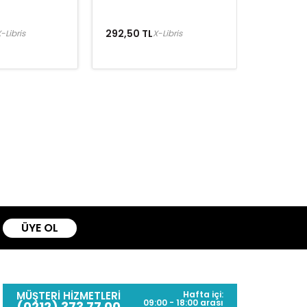
292,50 TL
-Libris
X-Libris
ÜYE OL
MÜŞTERİ HİZMETLERİ
Hafta içi:
09:00 - 18:00 arası
(0212) 373 77 00