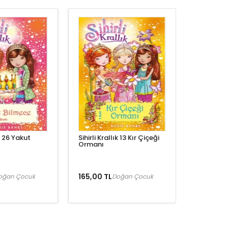
ık 26 Yakut
Sihirli Krallık 13 Kır Çiçeği
Ormanı
165,00 TL
oğan Çocuk
Doğan Çocuk