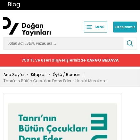
Blog
Kitaplarımız
MENÜ
750 TL ve üzeri alışverişlerinizde
KARGO BEDAVA
Ana Sayfa
Kitaplar
Öykü / Roman
Tanrı’nın Bütün Çocukları Dans Eder - Haruki Murakami