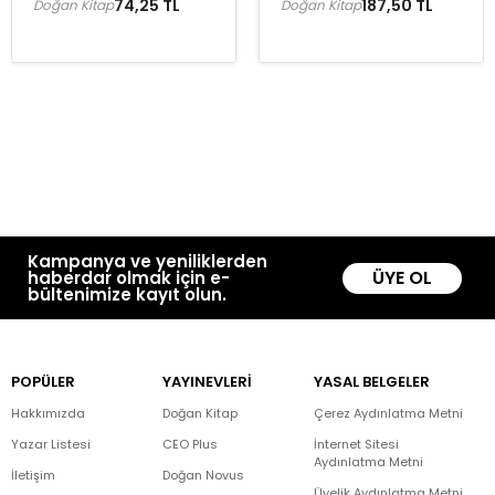
74,25 TL
187,50 TL
Doğan Kitap
Doğan Kitap
Kampanya ve yeniliklerden
ÜYE OL
haberdar olmak için e-
bültenimize kayıt olun.
POPÜLER
YAYINEVLERİ
YASAL BELGELER
Hakkımızda
Doğan Kitap
Çerez Aydınlatma Metni
Yazar Listesi
CEO Plus
İnternet Sitesi
Aydınlatma Metni
İletişim
Doğan Novus
Üyelik Aydınlatma Metni