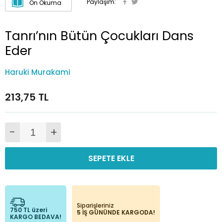
Paylaşım:
Ön Okuma
Tanrı’nın Bütün Çocukları Dans
Eder
Haruki Murakami
213,75 TL
-
+
SEPETE EKLE
Siparişleriniz
750 TL üzeri
5 İŞ GÜNÜNDE KARGODA!
KARGO BEDAVA!