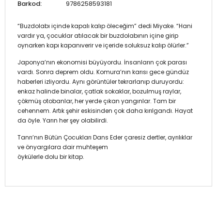
Barkod:
9786258593181
“Buzdolabı içinde kapalı kalıp öleceğim” dedi Miyake. “Hani
vardır ya, çocuklar atılacak bir buzdolabının içine girip
oynarken kapı kapanıverir ve içeride soluksuz kalıp ölürler.”
Japonya’nın ekonomisi büyüyordu. İnsanların çok parası
vardı. Sonra deprem oldu. Komura’nın karısı gece gündüz
haberleri izliyordu. Aynı görüntüler tekrarlanıp duruyordu:
enkaz halinde binalar, çatlak sokaklar, bozulmuş raylar,
çökmüş otobanlar, her yerde çıkan yangınlar. Tam bir
cehennem. Artık şehir eskisinden çok daha kırılgandı. Hayat
da öyle. Yarın her şey olabilirdi.
Tanrı’nın Bütün Çocukları Dans Eder çaresiz dertler, ayrılıklar
ve önyargılara dair muhteşem
öykülerle dolu bir kitap.