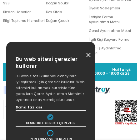
SSS
Doğan SoLibri
Üyelik Sözleşmesi
Bizden Haberler
Dex Kitap
İletişim Formu
Bilgi Toplumu Hizmetleri
Doğan Çocuk
Aydınlatma Metni
Genel Aydınlatma Metni
İlgili Kişi Başvuru Formu
Çekiliş Aydınlatma
Metni
Bu web sitesi çerezler
kullanır
MÜŞTERİ HİZMETLERİ
Hafta içi:
(0212) 373 77 00
09:00 - 18:00 arası
Bu web sitesi kullanıcı deneyimini
iyileştirmek için çerezler kullanır. Web
sitemizi kullanmak suretiyle tüm
çerezlere Çerez Aydınlatma Metnimiz
uyarınca onay vermiş olursunuz.
SİTEMİZ
256Bit SSL SERTİFİKASI
İLE
Daha fazlası
KORUNMAKTADIR.
KESINLIKLE GEREKLI ÇEREZLER
PERFORMANS ÇEREZLERI