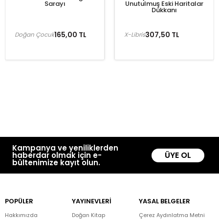
Sarayı
Unutulmuş Eski Haritalar
Dükkanı
165,00 TL
307,50 TL
Doğan Çocuk
X-Libris
Kampanya ve yeniliklerden
ÜYE OL
haberdar olmak için e-
bültenimize kayıt olun.
POPÜLER
YAYINEVLERİ
YASAL BELGELER
Hakkımızda
Doğan Kitap
Çerez Aydınlatma Metni