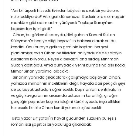
“Ani bir ürperti hissetti. Evinden böylesine uzak bir yerde onu
neler bekliyordu? Artık geri dönemezdi. Kaderine razı olmuş bir
mahkûm gibi adım adım yürüyerek Topkapı Sarayı'nın
kapısından içeri girdi.”
Cihan, bu görkemli sarayda, Hint şahının Kanuni Sultan
Süleyman'a hediye ettiği beyaz filin bakıcısı olarak buldu
kendini. Onu buraya getiren geminin kaptanı her şeyi
planlamıştı; oysa Cihan ne fillerden anlıyordu ne de sarayın
kurallarını biliyordu. Neyse ki beyaz fil ona sırdaş, Mihrimah
Sultan dost oldu. Ama dünyadaki yerini bulmasına asıl Koca
Mimar Sinan yardımcı olacaktı.
Sinan'ın yanında çırak olarak çalışmaya başlayan Cihan,
yalnızca mimarinin inceliklerini değil, hayata dair pek çok şeyi
de bu büyük ustadan öğrenecekti. Düşmanların, entrikaların
ve güç kavgalarının arasında ustasının kararlılığı, çırağın
gerçeğin peşinden koşma isteğini körükleyecek; inşa ettikleri
her eserle birlikte Cihan kendi yolunu keşfedecekti.
Usta yazar Elif Şafak'ın hayal gücünden süzülen bu eşsiz
roman, sizi şaşırtıcı bir yolculuğa çıkaracak.