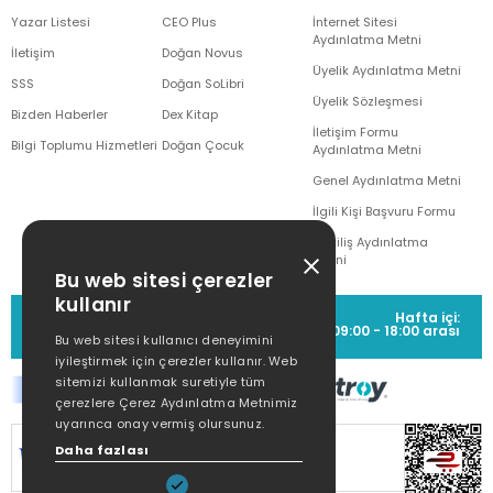
Yazar Listesi
CEO Plus
İnternet Sitesi
Aydınlatma Metni
İletişim
Doğan Novus
Üyelik Aydınlatma Metni
SSS
Doğan SoLibri
Üyelik Sözleşmesi
Bizden Haberler
Dex Kitap
İletişim Formu
Bilgi Toplumu Hizmetleri
Doğan Çocuk
Aydınlatma Metni
Genel Aydınlatma Metni
İlgili Kişi Başvuru Formu
Çekiliş Aydınlatma
Metni
Bu web sitesi çerezler
kullanır
MÜŞTERİ HİZMETLERİ
Hafta içi:
(0212) 373 77 00
09:00 - 18:00 arası
Bu web sitesi kullanıcı deneyimini
iyileştirmek için çerezler kullanır. Web
sitemizi kullanmak suretiyle tüm
çerezlere Çerez Aydınlatma Metnimiz
uyarınca onay vermiş olursunuz.
SİTEMİZ
256Bit SSL SERTİFİKASI
İLE
Daha fazlası
KORUNMAKTADIR.