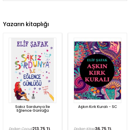
Yazarın kitaplığı
Sakız Sardunya İle
Aşkın Kırk Kuralı - SC
Eğlence Günlüğü
213,75 TL
36,75 TL
Doğan Çocuk
Doğan Kitap