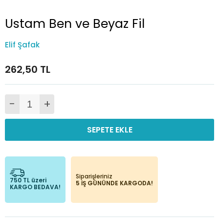
Ustam Ben ve Beyaz Fil
Elif Şafak
262,50 TL
-
+
SEPETE EKLE
Siparişleriniz
750 TL üzeri
5 İŞ GÜNÜNDE KARGODA!
KARGO BEDAVA!