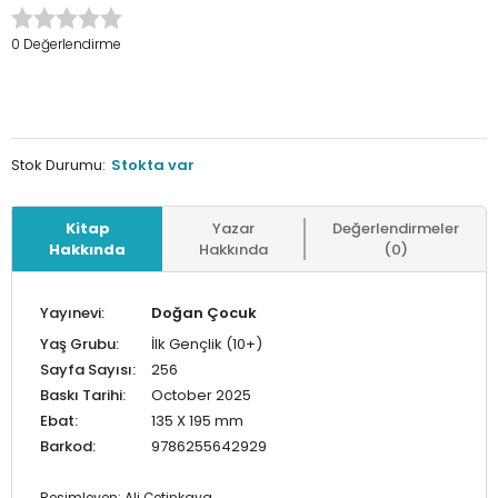
0 Değerlendirme
Stok Durumu:
Stokta var
Kitap
Yazar
Değerlendirmeler
Hakkında
Hakkında
(0)
Yayınevi:
Doğan Çocuk
Yaş Grubu:
İlk Gençlik (10+)
Sayfa Sayısı:
256
Baskı Tarihi:
October 2025
Ebat:
135 X 195 mm
Barkod:
9786255642929
Resimleyen: Ali Çetinkaya