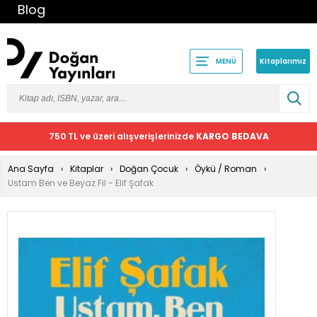
Blog
Kitaplarımız
MENÜ
750 TL ve üzeri alışverişlerinizde
KARGO BEDAVA
Ana Sayfa
Kitaplar
Doğan Çocuk
Öykü / Roman
Ustam Ben ve Beyaz Fil - Elif Şafak