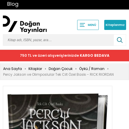
Blog
Kitaplarımız
MENÜ
750 TL ve üzeri alışverişlerinizde
KARGO BEDAVA
Ana Sayfa
Kitaplar
Doğan Çocuk
Öykü / Roman
Percy Jakson ve Olimposlular Tek Cilt Özel Baskı - RICK RIORDAN