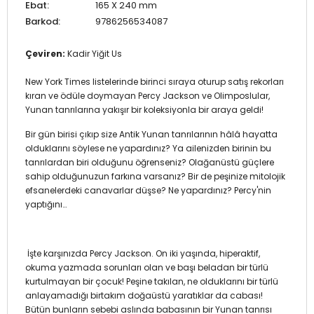
Ebat:
165 X 240 mm
Barkod:
9786256534087
Çeviren:
Kadir Yiğit Us
New York Times listelerinde birinci sıraya oturup satış rekorları
kıran ve ödüle doymayan Percy Jackson ve Olimposlular,
Yunan tanrılarına yakışır bir koleksiyonla bir araya geldi!
Bir gün birisi çıkıp size Antik Yunan tanrılarının hâlâ hayatta
olduklarını söylese ne yapardınız? Ya ailenizden birinin bu
tanrılardan biri olduğunu öğrenseniz? Olağanüstü güçlere
sahip olduğunuzun farkına varsanız? Bir de peşinize mitolojik
efsanelerdeki canavarlar düşse? Ne yapardınız? Percy'nin
yaptığını…
İşte karşınızda Percy Jackson. On iki yaşında, hiperaktif,
okuma yazmada sorunları olan ve başı beladan bir türlü
kurtulmayan bir çocuk! Peşine takılan, ne olduklarını bir türlü
anlayamadığı birtakım doğaüstü yaratıklar da cabası!
Bütün bunların sebebi aslında babasının bir Yunan tanrısı