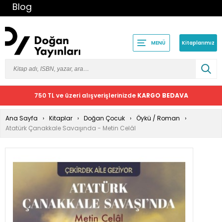
Blog
Kitaplarımız
MENÜ
750 TL ve üzeri alışverişlerinizde
KARGO BEDAVA
Ana Sayfa
Kitaplar
Doğan Çocuk
Öykü / Roman
Atatürk Çanakkale Savaşında - Metin Celâl