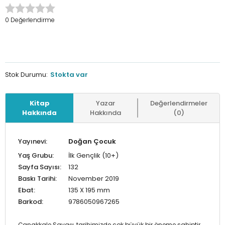
0 Değerlendirme
Stok Durumu:
Stokta var
Kitap
Yazar
Değerlendirmeler
Hakkında
Hakkında
(0)
Yayınevi:
Doğan Çocuk
Yaş Grubu:
İlk Gençlik (10+)
Sayfa Sayısı:
132
Baskı Tarihi:
November 2019
Ebat:
135 X 195 mm
Barkod:
9786050967265
Çanakkale Savaşı, tarihimizde çok büyük bir öneme sahiptir.