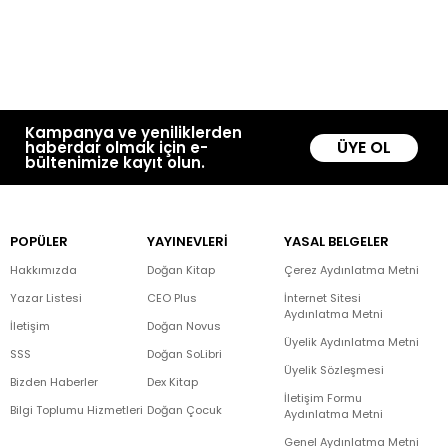
Kampanya ve yeniliklerden
ÜYE OL
haberdar olmak için e-
bültenimize kayıt olun.
POPÜLER
YAYINEVLERİ
YASAL BELGELER
Hakkımızda
Doğan Kitap
Çerez Aydınlatma Metni
Yazar Listesi
CEO Plus
İnternet Sitesi
Aydınlatma Metni
İletişim
Doğan Novus
Üyelik Aydınlatma Metni
SSS
Doğan SoLibri
Üyelik Sözleşmesi
Bizden Haberler
Dex Kitap
İletişim Formu
Bilgi Toplumu Hizmetleri
Doğan Çocuk
Aydınlatma Metni
Genel Aydınlatma Metni