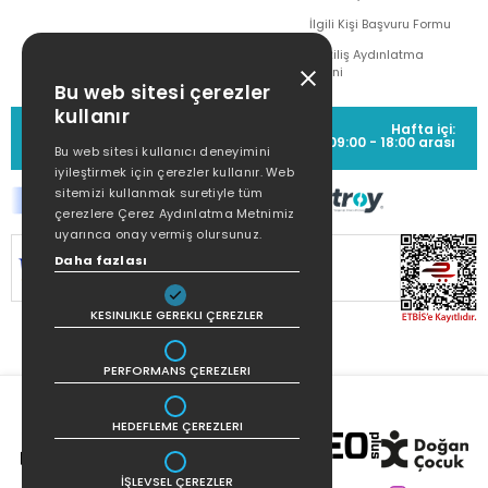
İlgili Kişi Başvuru Formu
Çekiliş Aydınlatma
Metni
Bu web sitesi çerezler
kullanır
MÜŞTERİ HİZMETLERİ
Hafta içi:
(0212) 373 77 00
09:00 - 18:00 arası
Bu web sitesi kullanıcı deneyimini
iyileştirmek için çerezler kullanır. Web
sitemizi kullanmak suretiyle tüm
çerezlere Çerez Aydınlatma Metnimiz
uyarınca onay vermiş olursunuz.
SİTEMİZ
256Bit SSL SERTİFİKASI
İLE
Daha fazlası
KORUNMAKTADIR.
KESINLIKLE GEREKLI ÇEREZLER
PERFORMANS ÇEREZLERI
HEDEFLEME ÇEREZLERI
İŞLEVSEL ÇEREZLER