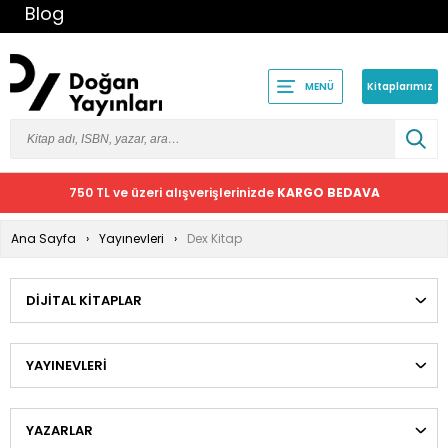
Blog
Kitaplarımız
MENÜ
750 TL ve üzeri alışverişlerinizde
KARGO BEDAVA
Ana Sayfa
Yayınevleri
Dex Kitap
DIJITAL KITAPLAR
YAYINEVLERI
YAZARLAR