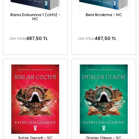
Bana Dokunma 1 (ciltli) -
Beni Bırakma - HC
HC
487,50 TL
487,50 TL
Dex Kitap
Dex Kitap
Sırlar Geçidi - SC
Düşler Ülkesi - SC