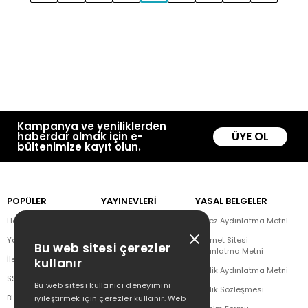
Kampanya ve yeniliklerden
ÜYE OL
haberdar olmak için e-
bültenimize kayıt olun.
POPÜLER
YAYINEVLERİ
YASAL BELGELER
Hakkımızda
Doğan Kitap
Çerez Aydınlatma Metni
Yazar Listesi
CEO Plus
İnternet Sitesi
Bu web sitesi çerezler
Aydınlatma Metni
İletişim
Doğan Novus
kullanır
Üyelik Aydınlatma Metni
SSS
Doğan SoLibri
Bu web sitesi kullanıcı deneyimini
Üyelik Sözleşmesi
Bizden Haberler
Dex Kitap
iyileştirmek için çerezler kullanır. Web