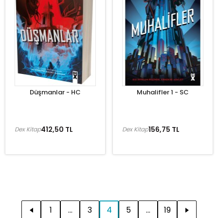
Düşmanlar - HC
Muhalifler 1 - SC
412,50 TL
156,75 TL
Dex Kitap
Dex Kitap
1
...
3
4
5
...
19