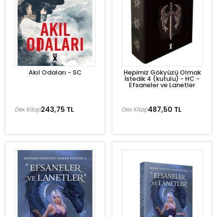
Akıl Odaları - SC
Hepimiz Gökyüzü Olmak
İstedik 4 (kutulu) - HC -
Efsaneler ve Lanetler
243,75 TL
487,50 TL
Dex Kitap
Dex Kitap