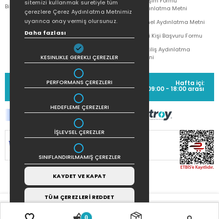
İletişim Formu
sitemizi kullanmak suretiyle tüm
Bilgi Toplumu Hizmetleri
Doğan Çocuk
Aydınlatma Metni
çerezlere Çerez Aydınlatma Metnimiz
uyarınca onay vermiş olursunuz.
Genel Aydınlatma Metni
Daha fazlası
İlgili Kişi Başvuru Formu
Çekiliş Aydınlatma
KESINLIKLE GEREKLI ÇEREZLER
Metni
MÜŞTERİ HİZMETLERİ
PERFORMANS ÇEREZLERI
Hafta içi:
(0212) 373 77 00
09:00 - 18:00 arası
HEDEFLEME ÇEREZLERI
İŞLEVSEL ÇEREZLER
SİTEMİZ
256Bit SSL SERTİFİKASI
İLE
KORUNMAKTADIR.
SINIFLANDIRILMAMIŞ ÇEREZLER
KAYDET VE KAPAT
TÜM ÇEREZLERİ REDDET
0