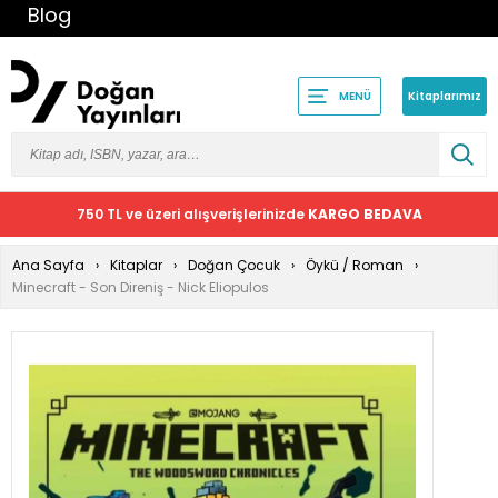
Blog
Kitaplarımız
MENÜ
750 TL ve üzeri alışverişlerinizde
KARGO BEDAVA
Ana Sayfa
Kitaplar
Doğan Çocuk
Öykü / Roman
Minecraft - Son Direniş - Nick Eliopulos