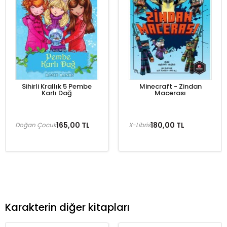
Sihirli Krallık 5 Pembe
Minecraft - Zindan
Karlı Dağ
Macerası
165,00 TL
180,00 TL
Doğan Çocuk
X-Libris
Karakterin diğer kitapları