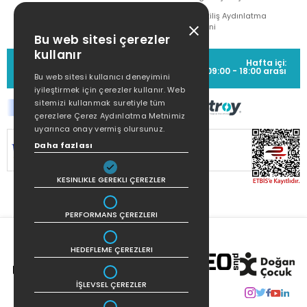
Çekiliş Aydınlatma
Metni
Bu web sitesi çerezler
kullanır
MÜŞTERİ HİZMETLERİ
Hafta içi:
(0212) 373 77 00
09:00 - 18:00 arası
Bu web sitesi kullanıcı deneyimini
iyileştirmek için çerezler kullanır. Web
sitemizi kullanmak suretiyle tüm
çerezlere Çerez Aydınlatma Metnimiz
uyarınca onay vermiş olursunuz.
SİTEMİZ
256Bit SSL SERTİFİKASI
İLE
Daha fazlası
KORUNMAKTADIR.
KESINLIKLE GEREKLI ÇEREZLER
PERFORMANS ÇEREZLERI
HEDEFLEME ÇEREZLERI
İŞLEVSEL ÇEREZLER