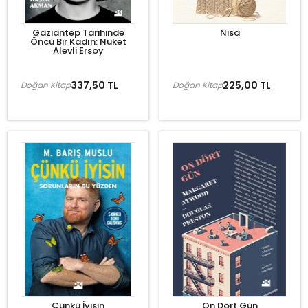
Gaziantep Tarihinde
Nisa
Öncü Bir Kadın: Nüket
Alevli Ersoy
337,50 TL
225,00 TL
Doğan Kitap
Doğan Kitap
Çünkü İyisin
On Dört Gün