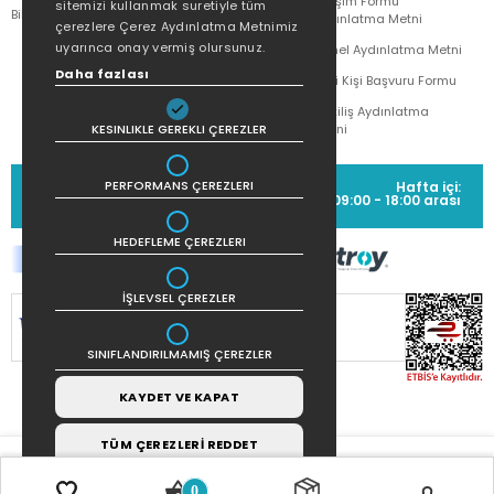
İletişim Formu
sitemizi kullanmak suretiyle tüm
Bilgi Toplumu Hizmetleri
Doğan Çocuk
Aydınlatma Metni
çerezlere Çerez Aydınlatma Metnimiz
uyarınca onay vermiş olursunuz.
Genel Aydınlatma Metni
Daha fazlası
İlgili Kişi Başvuru Formu
Çekiliş Aydınlatma
KESINLIKLE GEREKLI ÇEREZLER
Metni
MÜŞTERİ HİZMETLERİ
PERFORMANS ÇEREZLERI
Hafta içi:
(0212) 373 77 00
09:00 - 18:00 arası
HEDEFLEME ÇEREZLERI
İŞLEVSEL ÇEREZLER
SİTEMİZ
256Bit SSL SERTİFİKASI
İLE
KORUNMAKTADIR.
SINIFLANDIRILMAMIŞ ÇEREZLER
KAYDET VE KAPAT
TÜM ÇEREZLERİ REDDET
0