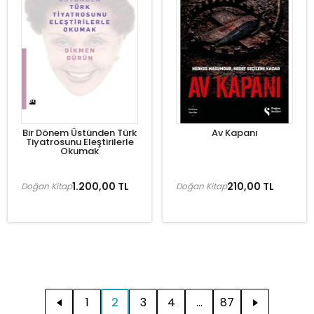
Bir Dönem Üstünden Türk
Av Kapanı
Tiyatrosunu Eleştirilerle
Okumak
1.200,00 TL
210,00 TL
Doğan Kitap
Doğan Kitap
1
2
3
4
...
87