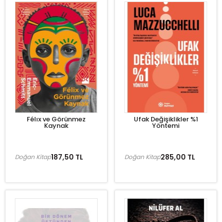
Félıx ve Görünmez
Ufak Değişiklikler %1
Kaynak
Yöntemi
187,50 TL
285,00 TL
Doğan Kitap
Doğan Kitap