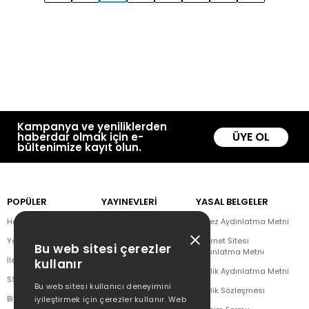
Kampanya ve yeniliklerden
ÜYE OL
haberdar olmak için e-
bültenimize kayıt olun.
POPÜLER
YAYINEVLERİ
YASAL BELGELER
Hakkımızda
Doğan Kitap
Çerez Aydınlatma Metni
Yazar Listesi
CEO Plus
İnternet Sitesi
Bu web sitesi çerezler
Aydınlatma Metni
İletişim
Doğan Novus
kullanır
Üyelik Aydınlatma Metni
SSS
Doğan SoLibri
Bu web sitesi kullanıcı deneyimini
Üyelik Sözleşmesi
Bizden Haberler
Dex Kitap
iyileştirmek için çerezler kullanır. Web