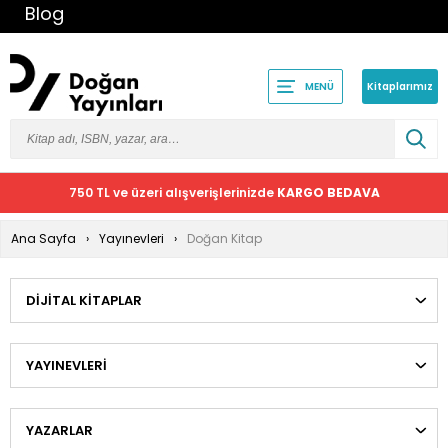
Blog
Kitaplarımız
MENÜ
750 TL ve üzeri alışverişlerinizde
KARGO BEDAVA
Ana Sayfa
Yayınevleri
Doğan Kitap
DIJITAL KITAPLAR
YAYINEVLERI
YAZARLAR