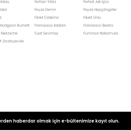
Atalay
Ferhan Yıldız
Ferhat Jak İçöz
ildar
Feyza Demir
Feyza Hepçilingirler
â
Fikret Özdemir
Fikret Ünlü
 Hodgson Burnett
Francesca Addarii
Francesco Bedini
h Nietzsche
Fuat Sevimay
Fuminori Nakamura
M. Dostoyevski
rden haberdar olmak için e-bültenimize kayıt olun.