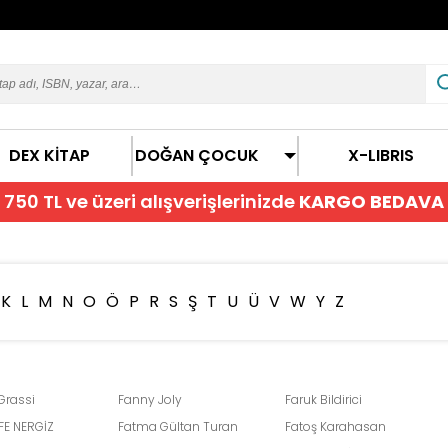
DEX KİTAP
DOĞAN ÇOCUK
X-LIBRIS
750 TL ve üzeri alışverişlerinizde
KARGO BEDAVA
K
L
M
N
O
Ö
P
R
S
Ş
T
U
Ü
V
W
Y
Z
 Grassi
Fanny Joly
Faruk Bildirici
FE NERGİZ
Fatma Gültan Turan
Fatoş Karahasan