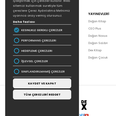
iyileştirmek için çerezler kullanır. Web
sitemizi kullanmak suretiyle tüm
çerezlere Çerez Aydınlatma Metnimiz
POPÜLER
YAYINEVLERİ
uyarınca onay vermiş olursunuz.
Hakkımızda
Doğan Kitap
Daha fazlası
Yazar Listesi
CEO Plus
KESINLIKLE GEREKLI ÇEREZLER
İletişim
Doğan Novus
PERFORMANS ÇEREZLERI
SSS
Doğan SoLibri
Bizden Haberler
Dex Kitap
HEDEFLEME ÇEREZLERI
Bilgi Toplumu Hizmetleri
Doğan Çocuk
İŞLEVSEL ÇEREZLER
SINIFLANDIRILMAMIŞ ÇEREZLER
KAYDET VE KAPAT
TÜM ÇEREZLERİ REDDET