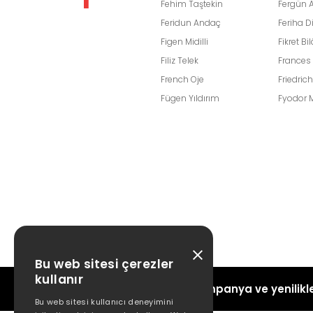
Fehim Taştekin
Fergün 
Feridun Andaç
Feriha D
Figen Midilli
Fikret Bil
Filiz Telek
Frances
French Oje
Friedric
Fügen Yıldırım
Fyodor 
Bu web sitesi çerezler
kullanır
Kampanya ve yenilikle
Bu web sitesi kullanıcı deneyimini