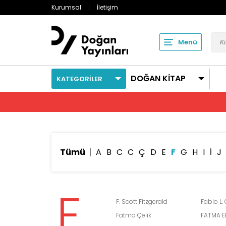
Kurumsal
İletişim
Menü
DOĞAN KİTAP
KATEGORİLER
Tümü
A
B
C
C
Ç
D
E
F
G
H
I
İ
J
F
F. Scott Fitzgerald
Fabio L.
Fatma Çelik
FATMA E