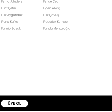
Ferhat Uludere
Feride Çetin
Fırat Çetin
Figen Alkaç
Filiz Aygündüz
Filiz Çavuş
Franz Kafka
Frederick Kempe
Fumio Sasaki
Funda Mentaloğlu
ÜYE OL