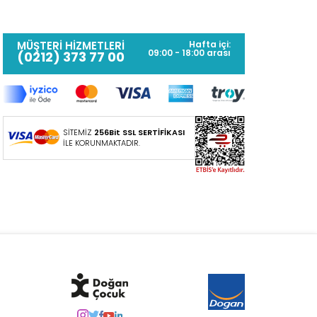
MÜŞTERİ HİZMETLERİ
Hafta içi:
09:00 - 18:00 arası
(0212) 373 77 00
SİTEMİZ
256Bit SSL SERTİFİKASI
İLE KORUNMAKTADIR.