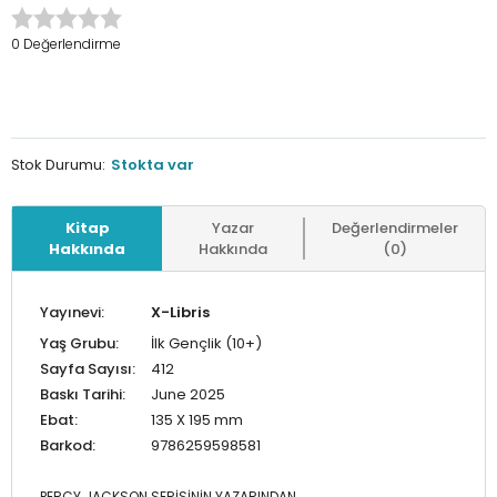
0 Değerlendirme
Stok Durumu:
Stokta var
Kitap
Yazar
Değerlendirmeler
Hakkında
Hakkında
(0)
Yayınevi:
X-Libris
Yaş Grubu:
İlk Gençlik (10+)
Sayfa Sayısı:
412
Baskı Tarihi:
June 2025
Ebat:
135 X 195 mm
Barkod:
9786259598581
PERCY JACKSON SERİSİNİN YAZARINDAN