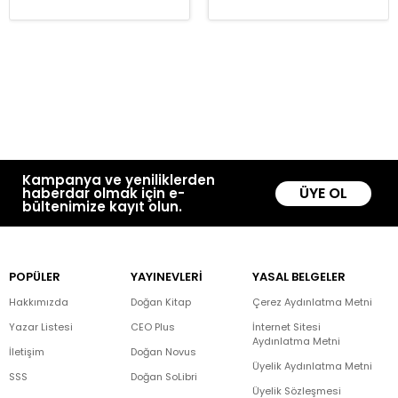
Kampanya ve yeniliklerden
ÜYE OL
haberdar olmak için e-
bültenimize kayıt olun.
POPÜLER
YAYINEVLERİ
YASAL BELGELER
Hakkımızda
Doğan Kitap
Çerez Aydınlatma Metni
Yazar Listesi
CEO Plus
İnternet Sitesi
Aydınlatma Metni
İletişim
Doğan Novus
Üyelik Aydınlatma Metni
SSS
Doğan SoLibri
Üyelik Sözleşmesi