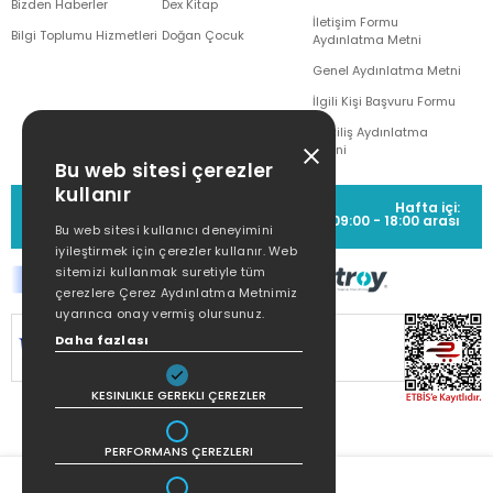
Bizden Haberler
Dex Kitap
İletişim Formu
Bilgi Toplumu Hizmetleri
Doğan Çocuk
Aydınlatma Metni
Genel Aydınlatma Metni
İlgili Kişi Başvuru Formu
Çekiliş Aydınlatma
Metni
Bu web sitesi çerezler
kullanır
MÜŞTERİ HİZMETLERİ
Hafta içi:
(0212) 373 77 00
09:00 - 18:00 arası
Bu web sitesi kullanıcı deneyimini
iyileştirmek için çerezler kullanır. Web
sitemizi kullanmak suretiyle tüm
çerezlere Çerez Aydınlatma Metnimiz
uyarınca onay vermiş olursunuz.
SİTEMİZ
256Bit SSL SERTİFİKASI
İLE
Daha fazlası
KORUNMAKTADIR.
KESINLIKLE GEREKLI ÇEREZLER
PERFORMANS ÇEREZLERI