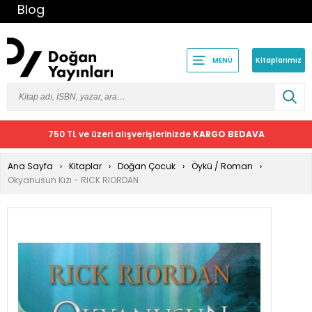
Blog
Kitaplarımız
MENÜ
750 TL ve üzeri alışverişlerinizde
KARGO BEDAVA
Ana Sayfa
Kitaplar
Doğan Çocuk
Öykü / Roman
Okyanusun Kızı - RICK RIORDAN