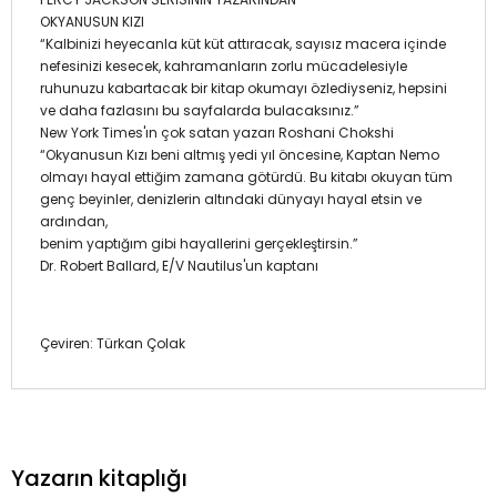
OKYANUSUN KIZI
“Kalbinizi heyecanla küt küt attıracak, sayısız macera içinde
nefesinizi kesecek, kahramanların zorlu mücadelesiyle
ruhunuzu kabartacak bir kitap okumayı özlediyseniz, hepsini
ve daha fazlasını bu sayfalarda bulacaksınız.”
New York Times'ın çok satan yazarı Roshani Chokshi
“Okyanusun Kızı beni altmış yedi yıl öncesine, Kaptan Nemo
olmayı hayal ettiğim zamana götürdü. Bu kitabı okuyan tüm
genç beyinler, denizlerin altındaki dünyayı hayal etsin ve
ardından,
benim yaptığım gibi hayallerini gerçekleştirsin.”
Dr. Robert Ballard, E/V Nautilus'un kaptanı
Çeviren: Türkan Çolak
Yazarın kitaplığı