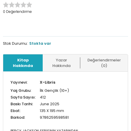
0 Değerlendirme
Stok Durumu:
Stokta var
Kitap
Yazar
Değerlendirmeler
Hakkında
Hakkında
(0)
Yayınevi:
X-Libris
Yaş Grubu:
İlk Gençlik (10+)
Sayfa Sayısı:
412
Baskı Tarihi:
June 2025
Ebat:
135 X 195 mm
Barkod:
9786259598581
PERCY JACKSON SERİSİNİN YAZARINDAN