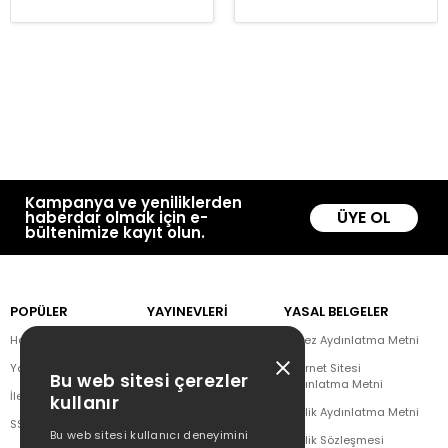
Kampanya ve yeniliklerden
ÜYE OL
haberdar olmak için e-
bültenimize kayıt olun.
POPÜLER
YAYINEVLERİ
YASAL BELGELER
Hakkımızda
Doğan Kitap
Çerez Aydınlatma Metni
Yazar Listesi
CEO Plus
İnternet Sitesi
Bu web sitesi çerezler
Aydınlatma Metni
İletişim
Doğan Novus
kullanır
Üyelik Aydınlatma Metni
SSS
Doğan SoLibri
Bu web sitesi kullanıcı deneyimini
Üyelik Sözleşmesi