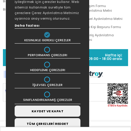
Bizden Haberler
Dex Kitap
iyileştirmek için çerezler kullanır. Web
İletişim Formu
sitemizi kullanmak suretiyle tüm
Bilgi Toplumu Hizmetleri
Doğan Çocuk
Aydınlatma Metni
çerezlere Çerez Aydınlatma Metnimiz
uyarınca onay vermiş olursunuz.
Genel Aydınlatma Metni
Daha fazlası
İlgili Kişi Başvuru Formu
Çekiliş Aydınlatma
Metni
KESINLIKLE GEREKLI ÇEREZLER
MÜŞTERİ HİZMETLERİ
Hafta içi:
PERFORMANS ÇEREZLERI
(0212) 373 77 00
09:00 - 18:00 arası
HEDEFLEME ÇEREZLERI
İŞLEVSEL ÇEREZLER
SİTEMİZ
256Bit SSL SERTİFİKASI
İLE
KORUNMAKTADIR.
SINIFLANDIRILMAMIŞ ÇEREZLER
KAYDET VE KAPAT
TÜM ÇEREZLERİ REDDET