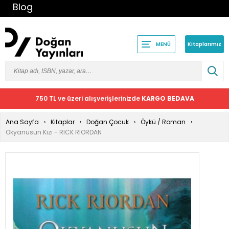
Blog
Kitaplarımız
MENÜ
750 TL ve üzeri alışverişlerinizde
KARGO BEDAVA
Ana Sayfa
Kitaplar
Doğan Çocuk
Öykü / Roman
Okyanusun Kızı - RICK RIORDAN