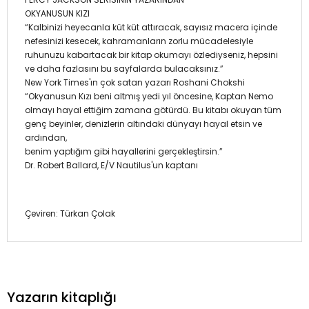
OKYANUSUN KIZI
“Kalbinizi heyecanla küt küt attıracak, sayısız macera içinde
nefesinizi kesecek, kahramanların zorlu mücadelesiyle
ruhunuzu kabartacak bir kitap okumayı özlediyseniz, hepsini
ve daha fazlasını bu sayfalarda bulacaksınız.”
New York Times'ın çok satan yazarı Roshani Chokshi
“Okyanusun Kızı beni altmış yedi yıl öncesine, Kaptan Nemo
olmayı hayal ettiğim zamana götürdü. Bu kitabı okuyan tüm
genç beyinler, denizlerin altındaki dünyayı hayal etsin ve
ardından,
benim yaptığım gibi hayallerini gerçekleştirsin.”
Dr. Robert Ballard, E/V Nautilus'un kaptanı
Çeviren: Türkan Çolak
Yazarın kitaplığı