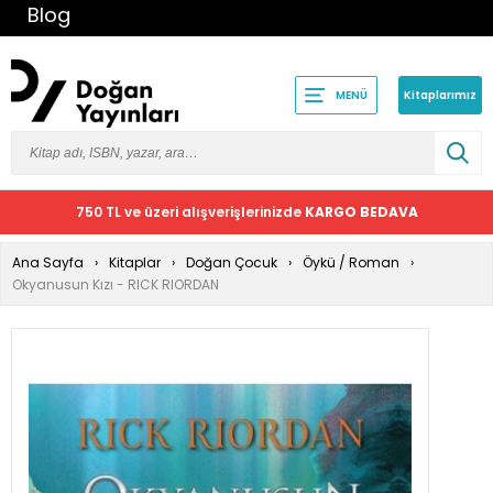
Blog
Kitaplarımız
MENÜ
750 TL ve üzeri alışverişlerinizde
KARGO BEDAVA
Ana Sayfa
Kitaplar
Doğan Çocuk
Öykü / Roman
Okyanusun Kızı - RICK RIORDAN