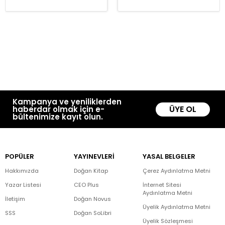
Kampanya ve yeniliklerden
ÜYE OL
haberdar olmak için e-
bültenimize kayıt olun.
POPÜLER
YAYINEVLERİ
YASAL BELGELER
Hakkımızda
Doğan Kitap
Çerez Aydınlatma Metni
Yazar Listesi
CEO Plus
İnternet Sitesi
Aydınlatma Metni
İletişim
Doğan Novus
Üyelik Aydınlatma Metni
SSS
Doğan SoLibri
Üyelik Sözleşmesi