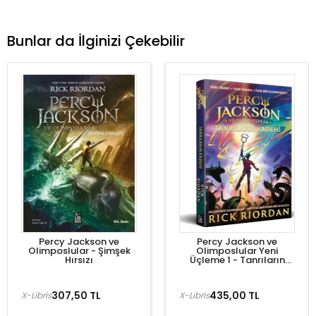
Bunlar da İlginizi Çekebilir
Percy Jackson ve
Percy Jackson ve
Olimposlular - Şimşek
Olimposlular Yeni
Hırsızı
Üçleme 1 - Tanrıların
Kadehi
307,50 TL
435,00 TL
X-Libris
X-Libris