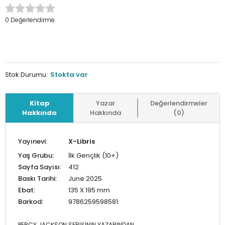
0 Değerlendirme
Stok Durumu:
Stokta var
Kitap
Yazar
Değerlendirmeler
Hakkında
Hakkında
(0)
Yayınevi:
X-Libris
Yaş Grubu:
İlk Gençlik (10+)
Sayfa Sayısı:
412
Baskı Tarihi:
June 2025
Ebat:
135 X 195 mm
Barkod:
9786259598581
PERCY JACKSON SERİSİNİN YAZARINDAN