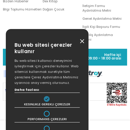
Bizden Haberler
Dex Kitap
İletişim Formu
Bilgi Toplumu Hizmetleri
Doğan Çocuk
Aydınlatma Metni
Genel Aydınlatma Metni
İlgili Kişi Başvuru Formu
Çekiliş Aydınlatma
Metni
Bu web sitesi çerezler
kullanır
MÜŞTERİ HİZMETLERİ
Hafta içi:
(0212) 373 77 00
09:00 - 18:00 arası
Bu web sitesi kullanıcı deneyimini
iyileştirmek için çerezler kullanır. Web
sitemizi kullanmak suretiyle tüm
çerezlere Çerez Aydınlatma Metnimiz
uyarınca onay vermiş olursunuz.
SİTEMİZ
256Bit SSL SERTİFİKASI
İLE
Daha fazlası
KORUNMAKTADIR.
KESINLIKLE GEREKLI ÇEREZLER
PERFORMANS ÇEREZLERI