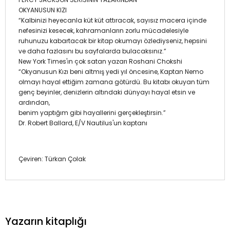
OKYANUSUN KIZI
“Kalbinizi heyecanla küt küt attıracak, sayısız macera içinde
nefesinizi kesecek, kahramanların zorlu mücadelesiyle
ruhunuzu kabartacak bir kitap okumayı özlediyseniz, hepsini
ve daha fazlasını bu sayfalarda bulacaksınız.”
New York Times'ın çok satan yazarı Roshani Chokshi
“Okyanusun Kızı beni altmış yedi yıl öncesine, Kaptan Nemo
olmayı hayal ettiğim zamana götürdü. Bu kitabı okuyan tüm
genç beyinler, denizlerin altındaki dünyayı hayal etsin ve
ardından,
benim yaptığım gibi hayallerini gerçekleştirsin.”
Dr. Robert Ballard, E/V Nautilus'un kaptanı
Çeviren: Türkan Çolak
Yazarın kitaplığı