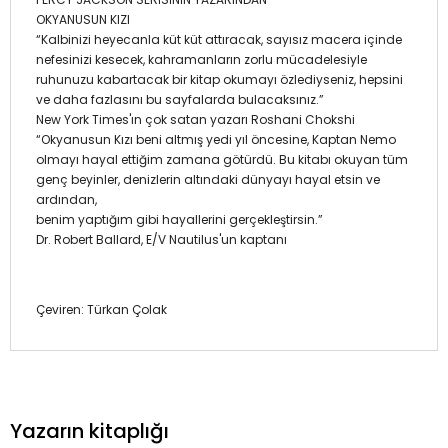
OKYANUSUN KIZI
“Kalbinizi heyecanla küt küt attıracak, sayısız macera içinde
nefesinizi kesecek, kahramanların zorlu mücadelesiyle
ruhunuzu kabartacak bir kitap okumayı özlediyseniz, hepsini
ve daha fazlasını bu sayfalarda bulacaksınız.”
New York Times'ın çok satan yazarı Roshani Chokshi
“Okyanusun Kızı beni altmış yedi yıl öncesine, Kaptan Nemo
olmayı hayal ettiğim zamana götürdü. Bu kitabı okuyan tüm
genç beyinler, denizlerin altındaki dünyayı hayal etsin ve
ardından,
benim yaptığım gibi hayallerini gerçekleştirsin.”
Dr. Robert Ballard, E/V Nautilus'un kaptanı
Çeviren: Türkan Çolak
Yazarın kitaplığı