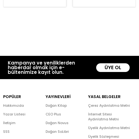
Kampanya ve yeniliklerden
ÜYE OL
haberdar olmak için e-
bültenimize kayıt olun.
POPÜLER
YAYINEVLERİ
YASAL BELGELER
Hakkımızda
Doğan Kitap
Çerez Aydınlatma Metni
Yazar Listesi
CEO Plus
İnternet Sitesi
Aydınlatma Metni
İletişim
Doğan Novus
Üyelik Aydınlatma Metni
SSS
Doğan SoLibri
Üyelik Sözleşmesi