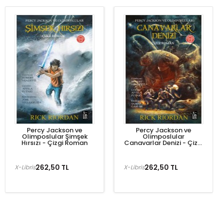
Percy Jackson ve
Percy Jackson ve
Olimposlular Şimşek
Olimposlular
Hırsızı - Çizgi Roman
Canavarlar Denizi - Çizgi
Roman
262,50 TL
262,50 TL
X-Libris
X-Libris