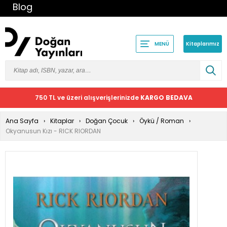
Blog
Kitaplarımız
MENÜ
750 TL ve üzeri alışverişlerinizde
KARGO BEDAVA
Ana Sayfa
Kitaplar
Doğan Çocuk
Öykü / Roman
Okyanusun Kızı - RICK RIORDAN