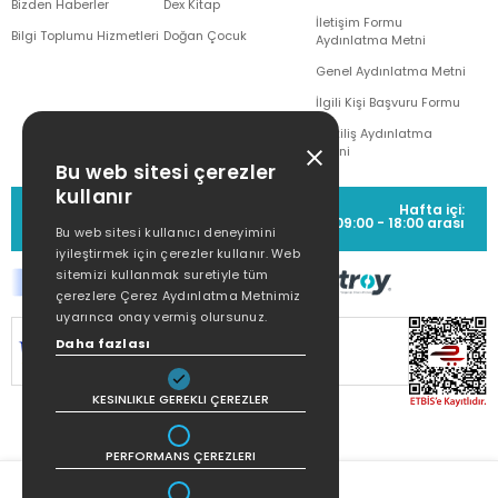
Bizden Haberler
Dex Kitap
İletişim Formu
Bilgi Toplumu Hizmetleri
Doğan Çocuk
Aydınlatma Metni
Genel Aydınlatma Metni
İlgili Kişi Başvuru Formu
Çekiliş Aydınlatma
Metni
Bu web sitesi çerezler
kullanır
MÜŞTERİ HİZMETLERİ
Hafta içi:
(0212) 373 77 00
09:00 - 18:00 arası
Bu web sitesi kullanıcı deneyimini
iyileştirmek için çerezler kullanır. Web
sitemizi kullanmak suretiyle tüm
çerezlere Çerez Aydınlatma Metnimiz
uyarınca onay vermiş olursunuz.
SİTEMİZ
256Bit SSL SERTİFİKASI
İLE
Daha fazlası
KORUNMAKTADIR.
KESINLIKLE GEREKLI ÇEREZLER
PERFORMANS ÇEREZLERI